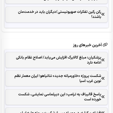
رکن رکین تفکرات صهیونیستی/دیگران باید در خدمت‌مان
باشند!
آخرین خبرهای روز
پزشکیان: مبلغ کالابرگ افزایش می‌یابد/ اصلاح نظام بانکی
ادامه دارد
شکست پروژه «خاورمیانه جدید» نتانیاهو؛ ایران معمار نظم
نوین غرب آسیا
پاسخ قالیباف به ترامپ: این دیپلماسی نمایشی، شکست
خورده است
افشای برکناری در موساد پس از شکست پروژه علیه ایران