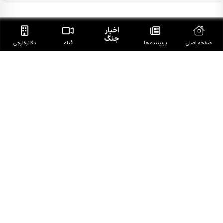
اخبار
پربیننده‌ترین اخبار همدان
جنگ
صفحه اصلی
پربیننده ها
فیلم
دفاتر‌خارجی
شخص‌محوری و ترک فعل، دو مانع اصلی توسعه استان همدان است
دویدن فراتر از ورزش/چرا دو مادر ورزش‌هاست?
آتش سوزی در برج سعیدیه همدان/نگهبان جان باخت
مهمترین عناوین خبری همدان در 15 مردادماه
اتصال تولیدکنندگان به بازار ، نسخه اقتصادی همدان برای رونق
روستاها است