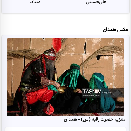
علی‌حسینی
میناب
عکس همدان
تعزیه حضرت رقیه (س) - همدان