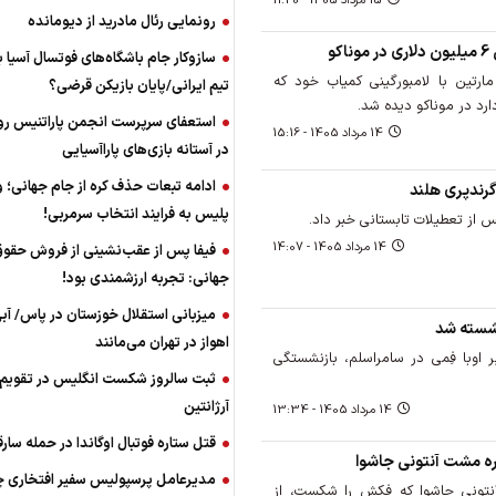
15 مرداد 1405 - 11:20
رونمایی رئال مادرید از دیومانده
و
سازوکار جام باشگاه‌های فوتسال آسیا ب
مارتین با لامبورگینی کمیاب خود که
تیم ایرانی/پایان بازیکن قرضی؟
استعفای سرپرست انجمن پاراتنیس رو
14 مرداد 1405 - 15:16
در آستانه بازی‌های پاراآسیایی
ادامه تبعات حذف کره از جام جهانی؛ و
گرندپری هلند
پلیس به فرایند انتخاب سرمربی!
14 مرداد 1405 - 14:07
فیفا پس از عقب‌نشینی از فروش حقو
جهانی: تجربه ارزشمندی بود!
میزبانی استقلال خوزستان در پاس/ آب
اهواز در تهران می‌مانند
 اوبا فِمی در سامراسلم، بازنشستگی
ثبت سالروز شکست انگلیس در تقویم ف
آرژانتین
14 مرداد 1405 - 13:34
قتل ستاره فوتبال اوگاندا در حمله سارق
ه مشت آنتونی جاشوا
مدیرعامل پرسپولیس سفیر افتخاری چ
ونی جاشوا که فکش را شکست، از