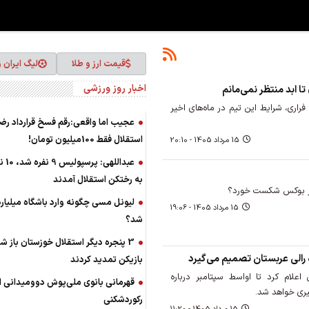
قیمت ارز و طلا
لیگ ایران 
اخبار روز ورزشی
تا ابد منتظر نمی‌مانم
فراری، شرایط این تیم در ماه‌های اخیر
عجیب اما واقعی:رقم فسخ قرارداد رضای
استقلال فقط 100میلیون تومان!
15 مرداد 1405 - 20:10
عبدالله
به رختکن استقلال آمدند
خیر بوکس شکست خورد؟
لیونل مسی چگونه وارد باشگاه میلیارد
15 مرداد 1405 - 19:06
شد؟
3 پنجره دیگر استقلال خوزستان باز ش
بازیکن تمدید کردند
 اعلام کرد تا اواسط سپتامبر درباره
قهرمانی بانوی ملی‌پوش دوومیدانی ای
یری خواهد شد.
رکوردشکنی