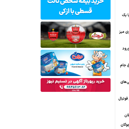
ا یک
ی میز
رود
ق جام
ی‌های
وتبال
ان
وگان