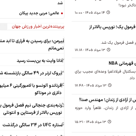
شد
ک‌تر نبود!
14 مرداد 1405 - 10:00
عالمی؛ مربی جدید پیکان
پربیننده‌ترین اخبار ورزش جهان
رمول یک؛ نوریس بالاتر از
1
بیرمن: برای رسیدن به فراری تا ابد من
یم فصل فرمول یک شد.
نمی‌مانم
13 مرداد 1405 - 18:18
2
دانا وایت به بن‌بست رسید
رمانی NBA
سکتبال فیلادلفیا وعده‌ای عجیب برای
3
بروک لزنر در 49 سالگی بازنشسته شد
4
فرناندو آلونسو با لامبورگی
13 مرداد 1405 - 17:48
دلاری در موناکو
 آزادی از زندان؛ مهندس صدا!
5
رتبه‌بندی جنجالی نیم فصل فرمول 
ز آزادی از زندان، ظاهراً وارد حوزه
نوریس بالاتر از فرستاپن و آنتونلی
13 مرداد 1405 - 15:31
6
ستاره UFC در 34 سالگی درگذشت