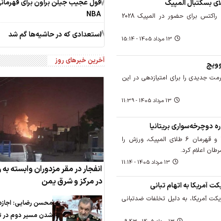
7
قول عجیب جیلن براون برای قهرمان
ای بسکتبال المپیک
NBA
ستاره تیم بسکتبال هیوستون راکتس برای حضور در المپیک 2028
8
استعدادی که در حاشیه‌ها گم شد
13 مرداد 1405 - 15:14
آخرین خبرهای روز
وویچ
ت جدیدی را برای امتیازدهی در این
13 مرداد 1405 - 11:39
ه دوچرخه‌سواری بریتانیا
اسطوره دوچرخه‌سواری بریتانیا و قهرمان 6 طلای المپیک، ورزش را
طان اعلام کرد.
13 مرداد 1405 - 11:14
انفجار در مقر مزدوران وابسته به
در مرکز و شرق یمن
ستاره 26 ساله کریکت آمریکا، به دلیل تخلفات ضدتبانی
محسن رضایی: اجازه 
شدن مسیر دوم در ت