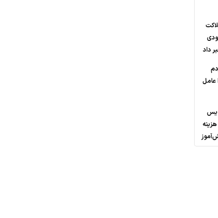
لاکت
عودی
ر داد
دم
ا عامل
ویس
هزینه
‌آموز