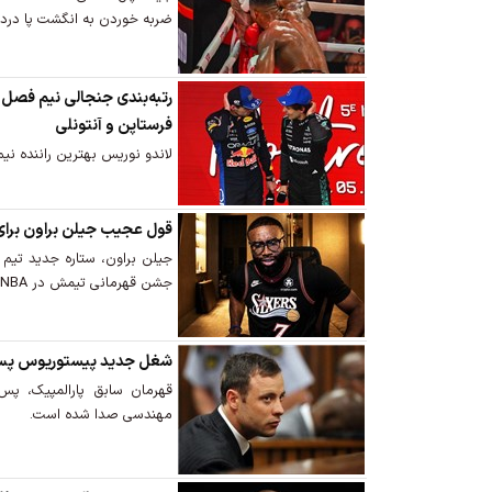
ضربه خوردن به انگشت پا دردنا
رتبه‌بندی جنجالی نیم فصل ف
فرستاپن و آنتونلی
لاندو نوریس بهترین راننده ن
قول عجیب جیلن براون برای قه
جیلن براون، ستاره جدید تیم ب
جشن قهرمانی تیمش در NBA داد.
شغل جدید پیستوریوس پس از
قهرمان سابق پارالمپیک، پس ا
مهندسی صدا شده است.