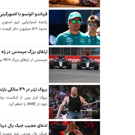
فرناندو آلونسو با لامبورگینی 6 میلیون دلاری در موناک
راننده اسپانیایی تیم استون 
حدود 5.9 میلیون دلار قیمت دارد در موناکو دیده شد.
ارتقای بزرگ مرسدس در راه 
مرسدس از ارتقای بزرگ W17 پس از تعطیلات تابستانی خبر داد.
بروک لزنر در 49 سالگی بازنشسته شد
بروک لزنر پس از شکست برابر
خود از WWE را اعلام کرد.
ادعای عجیب جیک پال دربار
جیک پال مدعی شد مشت آنت