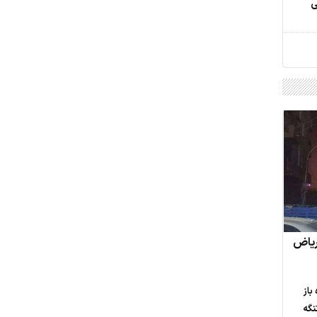
ی
 ریاض
باز
نگه