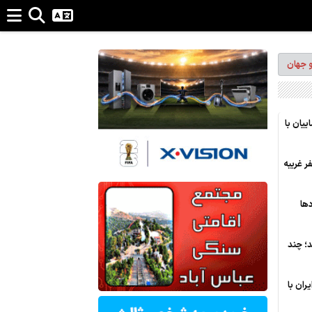
و جهان
یان با
ی: پرسپولیس 9 نفره شد، 10 نفر غریبه
ها
د؛ چند
ران با