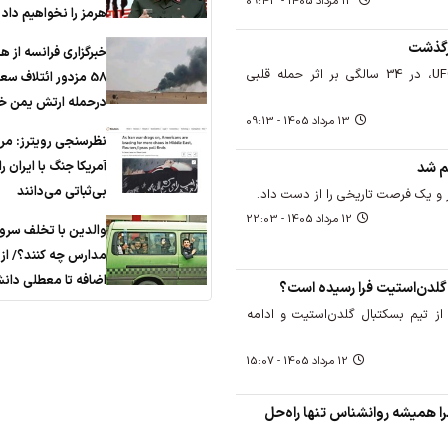
13 مرداد 1405 - 09:43
هرمز را نخواهیم داد
خبرگزاری فرانسه از ه
آلن ناسیمنتو، فایتر برزیلی UFC، در 34 سالگی بر اثر حمله قلبی
58 مزدور ائتلاف س
درحمله ارتش یمن خب
13 مرداد 1405 - 09:13
نظرسنجی رویترز: مر
آمریکا جنگ با ایران ر
م شد
بی‌ثباتی می‌دانند
 و یک فرصت تاریخی را از دست داد.
12 مرداد 1405 - 22:03
والدین با تخلف سر
مدارس چه کنند؟/ از 
اضافه تا معطلی دانش
گلدن‌استیت فرا رسیده است؟
از تیم بسکتبال گلدن‌استیت و ادامه
12 مرداد 1405 - 15:07
ا همیشه روانشناس تنها راه‌حل