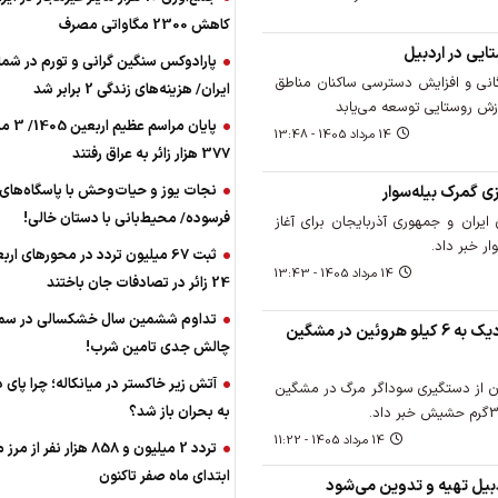
کاهش 2300 مگاواتی مصرف
یی در اردبیل
پارادوکس سنگین گرانی و تورم در شما
نی و افزایش دسترسی ساکنان مناطق
ایران/ هزینه‌های زندگی 2 برابر ‌شد
رزش روستایی توسعه می‌یابد
پایان مراس
14 مرداد 1405 - 13:48
377 ‌هزار زائر به عراق رفتند
نجات یوز و حیات‌وحش با پاسگاه‌های
زی گمرک بیله‌سوار
فرسوده/ ‌محیط‌بانی با دستان خالی!
ی ایران و جمهوری آذربایجان برای آغاز
‌‌ثبت 67 میلیون تردد در محورهای ار
14 مرداد 1405 - 13:43
24 زائر در تصادفات جان باختند
تداوم ششمین سال خشکسالی در سمن
دستگیری سوداگر مرگ با نزدیک به 6 کیلو هروئین در مشگین
چالش‌ جدی‌ تامین شرب!
آتش زیر خاکستر در میانکاله؛ چرا پای د
ان از دستگیری سوداگر مرگ در مشگین
به بحران باز شد؟
14 مرداد 1405 - 11:22
تردد 2 میلیون و 858 هزار نفر از
ابتدای ماه صفر تاکنون
بیل تهیه و تدوین می‌شود