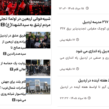
15 مرداد 1405 - 13:06
شبیه‌خوانی اربعین در اولما؛ تج
مردم ارشق به سیدالشهدا(ع)
امسال با راه اندازی نیروگاه های کوچک مقیاس تجدیدپذیر برق 317
طریق عشق در اردبیل
17 دقیقه پیش
پیاده‌روی اربعین از
سیدصالح تا
بیل راه اندازی می شود
سیدصدرالدین
ری و صنفی در اردبیل راه اندازی می
روایت یک حماسه از ن
18 دقیقه پیش
اهالی قلم
 هفته آینده در اردبیل
گام بلند برای جهش
رم تا اواسط هفته آینده در اردبیل
صادرات شمال‌غرب؛ 
بیله‌سوار شبانه‌روزی
15 مرداد 1405 - 23:32
می‌شود