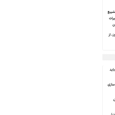
شییع
یراث
ن
ز، از
اید
ندسازی
ن
ران/