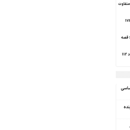
 متفاوت
 مافیای نهاده‌های کشاورزی؛ 176
؛ قصه
تداوم طوفان 120 روزه در سیستان؛ باد 112
ای اساسی
نده