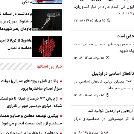
ممکن
ون تن گندم مازاد بر نیاز کشاورزان،
 شده است.
یادداشت|در آستانه ت
15 مرداد 1405 - 23:08
با شکوه؛ مروری بر م
جاودان رهبر شهیدما
محض است
عاشورا؛ از کربلا تا امرو
ایط حساس و خطیر، خسران محض است
حماسه تا تمدن
ژیک شویم.
15 مرداد 1405 - 13:06
اخبار روز استانها
واکاوی قفل پروژه‌های عمرانی| دولت ب
فرمانده انتظامی کشف احتکار 206 میلیارد ریالی کالاهای اساسی در
ی اساسی خبر داد.
سراغ اصلاح ساختارها برود
15 مرداد 1405 - 13:06
از پایش 73 درصدی شبکه تا هوشم
شبکه؛ مرکزی درمسیر عبور از ناترازی
پیگیری توسعه معادن و صنایع همدا
به مناسبت اربعین حسینی 16 اثر موسیقایی در صداسیمای مرکز
مستقیم از وزارت صمت انجام می‌شود
جمع‌آوری 10 هزار ماینر غیرمجاز در ای
15 مرداد 1405 - 10:19