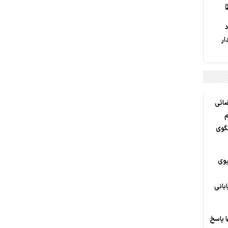
د
ار
ضائی
م
لگوی
یوی
بانی
 پاسخ