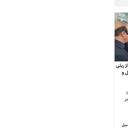
از ریلی
ل و
ز
ر
بیل