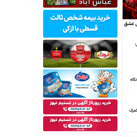
لی عشق
؛
گاه
گمرک