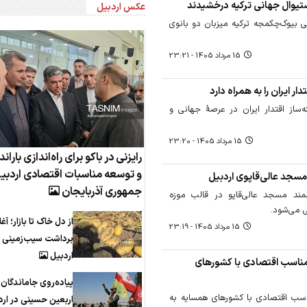
ستیوال جهانی ترکیه درخشیدند
عکس اردبیل
 بیوک‌چکمجه ترکیه میزبان دو بانوی
15 مرداد 1405 - 23:21
ر ایران را به همراه دارد
‌ساز اقتدار ایران در عرصهٔ جهانی و
15 مرداد 1405 - 23:20
رایزنی در باکو برای راه‌اندازی باراند
و توسعه مناسبات اقتصادی اردبی
سجد عالی‌قاپوی اردبیل
جمهوری آذربایجان
شمند مسجد عالی‌قاپو در قالب موزه
 می‌شود.
از دل خاک تا بازار؛ آغا
15 مرداد 1405 - 23:19
برداشت سیب‌زمینی د
اردبیل
 مناسب اقتصادی با کشورهای
پیاده‌روی جاماندگان
اسب اقتصادی با کشورهای همسایه به
اربعین حسینی در ارد