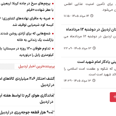
‌‌پرچم‌های سرخ در جاده کربلا؛ اربعینی
یق برای تأمین امنیت غذایی اطلس
ن می‌شود.
با عطر شهادت+فیلم
14 مرداد 1405 - 11:15
ضربه ‌به
کیسه کود شیمیایی توقیف شد
بیل در دوشنبه 12 مردادماه
شمع‌هایی که ‌برای آزادی روشن شدند
نگاهی به مهم‌ترین اخبار استان اردبیل در دوشنبه 12 مردادماه می
بازگشت یک زندانی به خانه
13 مرداد 1405 - 23:09
کیلومتری ‌زابل را درنوردید
 یادگار امام شهید است
پربیننده‌ترین اخبار اردبیل
 که شکوه و عظمت امت اسلامی را
ائد شهید امت است.
1
کشف احتکار 206 میلیاردی کالاه
13 مرداد 1405 - 14:39
در اردبیل
2
ماندگاری هوای گرم تا اواسط هفته آی
در اردبیل
3
900 هزار قطعه جوجه‌ریزی در اردبیل