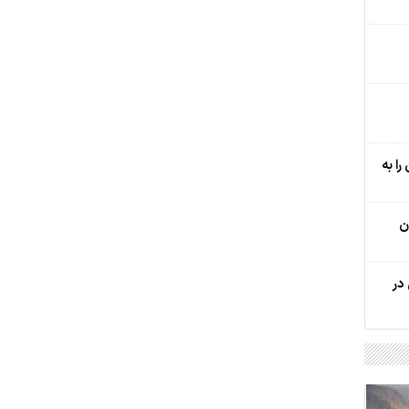
را به
ن
در