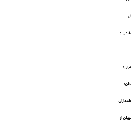
ل
م عظیم اربعین 1405/ ‌3 میلیون و
بعینی/
ان/
امداران
 مرز مهران از