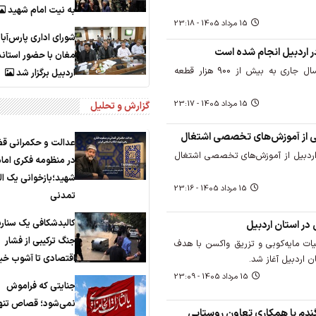
به نیت امام شهید
15 مرداد 1405 - 23:18
شورای اداری پارس‌آبا
مغان با حضور استاند
میزان جوجه‌ریزی در تیرماه سال جاری به بیش از 900 هزار قطعه
اردبیل برگزار شد
15 مرداد 1405 - 23:17
گزارش و تحلیل
عدالت و حکمرانی ق
 اردبیل از آموزش‌های تخصصی اشتغال
در منظومه فکری اما
شهید؛بازخوانی یک ا
15 مرداد 1405 - 23:16
تمدنی
کالبدشکافی یک سنار
در استان اردبیل
جنگ ترکیبی از فشار
لیات مایه‌کوبی و تزریق واکسن با هدف
اقتصادی تا آشوب خیا
ن اردبیل آغاز شد.
15 مرداد 1405 - 23:09
جنایتی که فراموش
نمی‌شود؛ قصاص تنها
ندم با همکاری تعاون روستایی