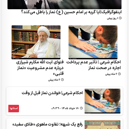
اینفوگرافیک|آیا گریه بر امام حسین (ع) نماز را باطل می‌کند؟
1 روز پیش
احکام شرعی | تأثیر عدم پرداخت
فتوای آیت الله مکارم شیرازی
اجاره در صحت نماز
درباره عدم مشروعیت «نماز
قلبی»
2 ماه پیش
2 ماه پیش
احکام شرعی| خواندن نماز قبل از وقت
18 خرداد 1405 - 09:39
استانها
رفع یک شبهه؛ تفاوت ماهوی «طلای سفید»