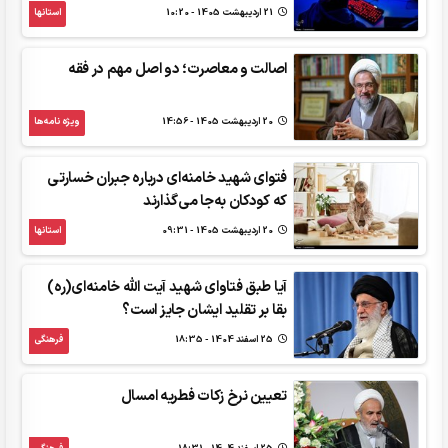
21 ارديبهشت 1405 - 10:20
استانها
اصالت و معاصرت؛ دو اصل مهم در فقه‌
20 ارديبهشت 1405 - 14:56
ویژه نامه‌ها
فتوای شهید خامنه‌ای درباره جبران خسارتی
که کودکان به‌جا می‌گذارند
20 ارديبهشت 1405 - 09:31
استانها
آیا طبق فتاوای شهید آیت الله خامنه‌ای(ره)
بقا بر تقلید ایشان جایز است؟
25 اسفند 1404 - 18:35
فرهنگی
تعیین نرخ زکات فطریه امسال