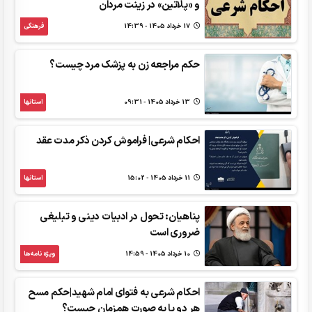
و «پلاتین» در زینت مردان
17 خرداد 1405 - 14:39
فرهنگی
حکم مراجعه زن به پزشک مرد چیست؟
13 خرداد 1405 - 09:31
استانها
احکام شرعی| فراموش کردن ذکر مدت عقد
11 خرداد 1405 - 15:02
استانها
پناهیان: تحول در ادبیات دینی و تبلیغی
ضروری است
10 خرداد 1405 - 14:59
ویژه نامه‌ها
احکام شرعی به فتوای امام شهید|حکم مسح
هر دو پا به صورت همزمان چیست؟