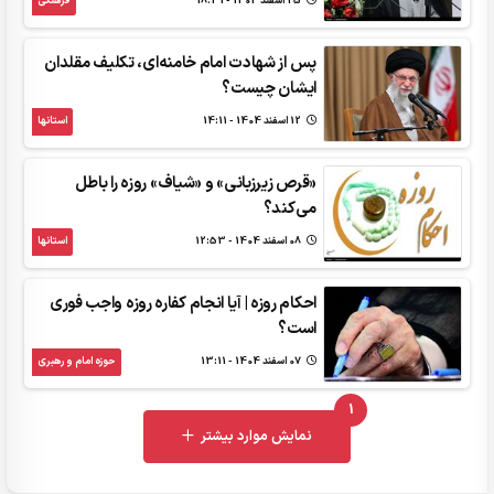
25 اسفند 1404 - 18:31
فرهنگی
پس از شهادت امام خامنه‌ای، تکلیف مقلدان
ایشان چیست؟
12 اسفند 1404 - 14:11
استانها
«قرص زیرزبانی» و «شیاف» روزه را باطل
می‌کند؟
08 اسفند 1404 - 12:53
استانها
احکام روزه | آیا انجام کفاره روزه واجب فوری
است؟
07 اسفند 1404 - 13:11
حوزه امام و رهبری
1
UNREAD MESSAGES
نمایش موارد بیشتر