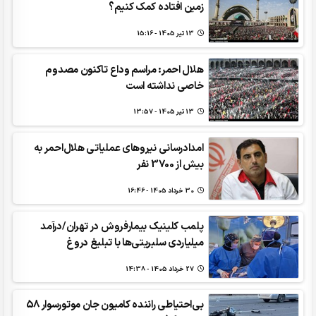
زمین افتاده کمک کنیم؟
13 تير 1405 - 15:16
هلال احمر: مراسم وداع تاکنون مصدوم
خاصی نداشته است
13 تير 1405 - 13:57
امدادرسانی نیروهای عملیاتی هلال‌احمر به
بیش از 3700 نفر
30 خرداد 1405 - 16:46
پلمب کلینیک بیمارفروش در تهران/درآمد
میلیاردی سلبریتی‌ها با تبلیغ دروغ
27 خرداد 1405 - 14:38
بی‌احتیاطی راننده کامیون جان موتورسوار 58