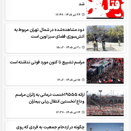
شد
24 تير 1405 - 12:48
دود مشاهده‌شده در شمال تهران مربوط به
آتش‌سوزی فضای سبز اوین است
20 تير 1405 - 15:02
مراسم تشییع تا کنون مورد فوتی نداشته است
15 تير 1405 - 16:02
ارائه 19555خدمت درمانی به زائران مراسم
وداع/نخستین انتقال ریلی بیماران
14 تير 1405 - 12:38
چگونه در ازدحام جمعیت به فردی که روی