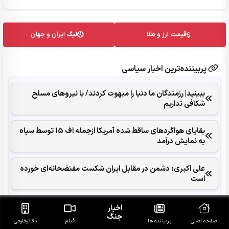
قیمت ارز و طلا
لیگ ایران و جهان
پربیننده‌ترین اخبار سیاسی
ببینید| رزمندگان ما دنیا را مبهوت کردند/ با نیروهای مسلح
شکافی نداریم
بقایای هواگردهای ساقط شده آمریکا ازجمله اف 15 توسط سپاه
به نمایش درآمد
علی اکبری: دشمن در مقابل ایران شکست مفتضحانه‌ای خورده
است
محسن رضایی: اجازه باز شدن مسیر دوم در تنگه هرمز را
اخبار
نخواهیم داد
جنگ
صفحه اصلی
پربیننده ها
فیلم
دفاتر‌خارجی