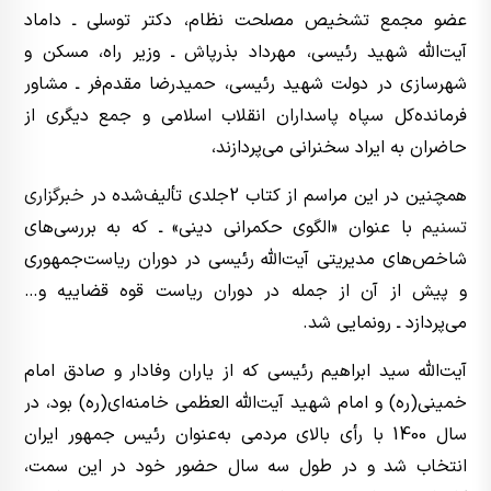
عضو مجمع تشخیص مصلحت نظام، دکتر توسلی ـ داماد
آیت‌الله شهید رئیسی، مهرداد بذرپاش ـ وزیر راه، مسکن و
شهرسازی در دولت شهید رئیسی، حمیدرضا مقدم‌فر ـ مشاور
فرمانده‌کل سپاه پاسداران انقلاب اسلامی و جمع دیگری از
حاضران به ایراد سخنرانی می‌پردازند،
همچنین در این مراسم از کتاب 2جلدی تألیف‌شده در
خبرگزاری
تسنیم
با عنوان «الگوی حکمرانی دینی» ـ که به بررسی‌های
شاخص‌های مدیریتی آیت‌الله رئیسی در دوران ریاست‌جمهوری
و پیش از آن از جمله در دوران ریاست قوه قضاییه و…
می‌پردازد ـ رونمایی شد.
آیت‌الله سید ابراهیم رئیسی که از یاران وفادار و صادق امام
خمینی(ره) و امام شهید آیت‌الله العظمی خامنه‌ای(ره) بود، در
سال 1400 با رأی بالای مردمی به‌عنوان رئیس جمهور ایران
انتخاب شد و در طول سه سال حضور خود در این سمت،