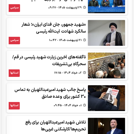
29 ارديبهشت 1405 - 09:27
سیاسی
«شهید جمهور، جان فدای ایران»؛ شعار
سالگرد شهادت آیت‌الله رئیسی
21 ارديبهشت 1405 - 10:42
سیاسی
ناگفته‌های آخرین زیارت شهید رئیسی در قم/
سحرگاهِ بی‌تشریفات
02 خرداد 1404 - 17:15
استانها
پاسخ جالب شهید امیرعبداللهیان به تماس
30 کشور برای وعده صادق
01 خرداد 1404 - 09:45
استانها
تلاش شهید امیرعبداللهیان برای رفع
تحریم‌ها/کارشکنی غربی‌ها