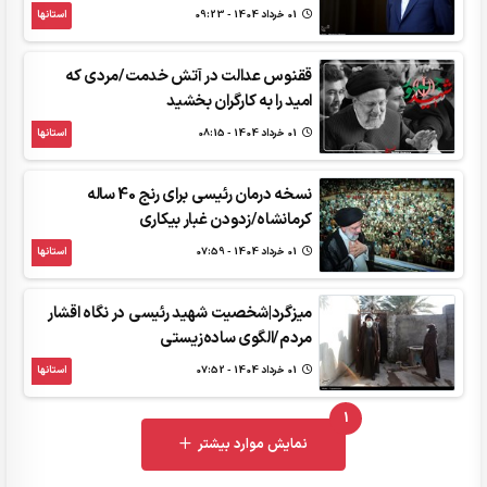
01 خرداد 1404 - 09:23
استانها
ققنوس عدالت در آتش خدمت/مردی که
‌امید را به کارگران بخشید
01 خرداد 1404 - 08:15
استانها
نسخه درمان رئیسی برای رنج 40 ساله
کرمانشاه/زدودن غبار بیکاری
01 خرداد 1404 - 07:59
استانها
میزگرد|‌شخصیت شهید رئیسی در نگاه اقشار
مردم/الگوی ساده‌زیستی
01 خرداد 1404 - 07:52
استانها
1
UNREAD MESSAGES
نمایش موارد بیشتر