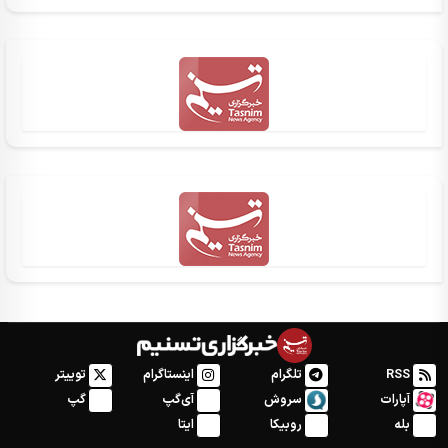
RSS
تلگرام
اینستاگرام
توییتر
آپارات
سروش
آی‌گپ
گپ
بله
روبیکا
ایتا