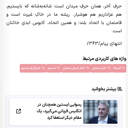
حرفِ آخر، همان حرفِ میدان است: شانه‌به‌شانه که بایستیم،
هم عزاداریم هم هوشیار. ریشه ما در خاکِ غیرت است و
قامتمان با اتحاد بلند؛ و همین اتحاد، کابوسِ ابدیِ خائنان
است.
انتهای پیام/363/
واژه های کاربردی مرتبط
آمریکا
اخبار سمنان
اخبار استان سمنان
تسنیم
خبرگزاری تسنیم
بیشتر بخوانید
رسوایی اپستین همچنان در
انگلیس قربانی می‌گیرد، یک
مقام دیگر استعفا کرد