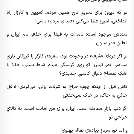
تو که دیروز برای تحریمِ نانِ همین مردم، کمپین و کارزار راه
انداختی، امروز غلط می‌کنی «صدای مردم» باشی!
سندش موجود است؛ نامه‌ات به فیفا برای حذفِ نامِ ایران و
تعلیقِ فدراسیون.
تو اگر ذره‌ای «شرف» در وجودت بود، سفره‌ی کارگر را گروگانِ بازیِ
سیاسی نمی‌کردی. تو رویِ گرسنگیِ مردم شرط بستی، حالا با
اشکِ تمساح دنبالِ کاسبیِ جدیدی؟
کاش قبل از اینکه چوبِ حراج به شرفت بزنی، می‌مُردی؛ لااقل
خائنِ به خاک، در خاک نمی‌خفتی.
اگر دنیا بازارِ معامله است، ایران برای من امانت است، نه کالایِ
حراجیِ تو.
و اما تو، سربازِ پیاده‌ی تفاله پهلوی!