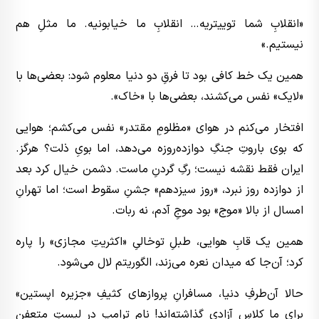
«انقلابِ شما توییتریه… انقلابِ ما خیابونیه. ما مثلِ هم
نیستیم.»
همین یک خط کافی بود تا فرقِ دو دنیا معلوم شود: بعضی‌ها با
«لایک» نفس می‌کشند، بعضی‌ها با «خاک».
افتخار می‌کنم در هوای «مظلومِ مقتدر» نفس می‌کشم؛ هوایی
که بوی باروتِ جنگِ دوازده‌روزه می‌دهد، اما بویِ ذلت؟ هرگز.
ایران فقط نقشه نیست؛ رگِ گردنِ ماست. دشمن خیال کرد بعد
از دوازده روز نبرد، «روز سیزدهم» جشنِ سقوط است؛ اما تهرانِ
امسال از بالا «موج» بود موجِ آدم، نه ربات.
همین یک قابِ هوایی، طبلِ توخالیِ «اکثریتِ مجازی» را پاره
کرد؛ آن‌جا که میدان نعره می‌زند، الگوریتم لال می‌شود.
حالا آن‌طرفِ دنیا، مسافرانِ پروازهای کثیفِ «جزیره اپستین»
برای ما کلاسِ آزادی گذاشته‌اند! نامِ ترامپ در لیستِ متعفنِ