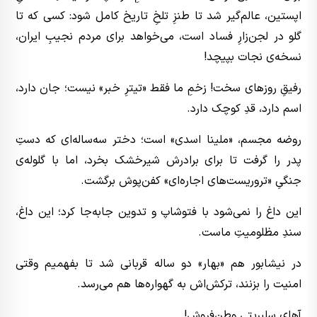
اپستین، عالم‌گیر شد تا طنزِ تلخِ تاریخ کامل شود: کسی که تا
گلو در لجن‌زارِ فساد است، می‌خواهد برای مردم نجیبِ ایران،
نسخه‌ی نجات بپیچد!
رفیقِ روزهای سخت! زخمِ ما فقط «تیترِ خبر» نیست؛ جان دارد،
اسم دارد، قدِ کوچک دارد.
روضه مجسم، «ملینا اسدی» است؛ دختر سه‌ساله‌ای که دستِ
پدر را گرفت تا برای برادرش شیرخشک بخرد، اما با گلوله‌ی
جنگیِ «تروریست‌های اجاره‌ای» کفن‌پوش برگشت.
این داغ را نمی‌شود با فتوشاپ و تدوین جابه‌جا کرد؛ این داغ،
سندِ مظلومیتِ ماست.
در نیشابور هم «بهار» دو ساله قربانی شد تا بفهمیم وقتی
امنیت را بزنند، ترکش‌اش به گهواره‌ها هم می‌رسد.
آهای سلبریتیِ وطن‌فروش!