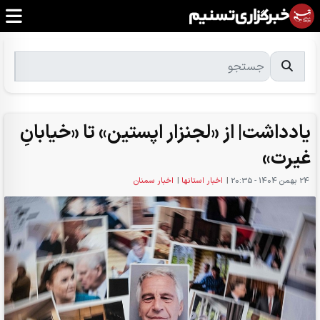
یادداشت| از «لجنزار اپستین» تا «خیابانِ
غیرت»
24 بهمن 1404 - 20:35
|
اخبار استانها
|
اخبار سمنان