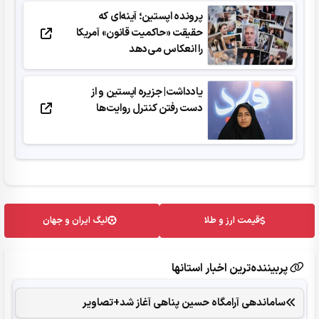
پرونده اپستین؛ آینه‌ای که
حقیقت «حاکمیت قانون» آمریکا
را انعکاس می‌دهد
یادداشت| جزیره اپستین و از
دست رفتن کنترل روایت‌ها
قیمت ارز و طلا
لیگ ایران و جهان
پربیننده‌ترین اخبار استانها
ساماندهی آرامگاه حسین پناهی آغاز شد+تصاویر