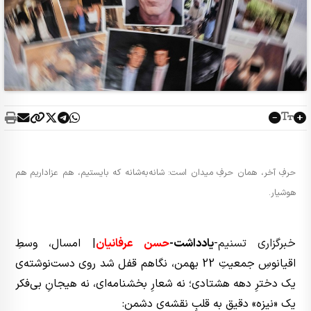
حرفِ آخر، همان حرفِ میدان است: شانه‌به‌شانه که بایستیم، هم عزاداریم هم
هوشیار.
خبرگزاری تسنیم
-
یادداشت-
حسن عرفانیان
| امسال، وسطِ
اقیانوسِ جمعیتِ 22 بهمن، نگاهم قفل شد روی دست‌نوشته‌ی
یک دخترِ دهه هشتادی؛ نه شعارِ بخشنامه‌ای، نه هیجانِ بی‌فکر
یک «نیزه» دقیق به قلبِ نقشه‌ی دشمن: