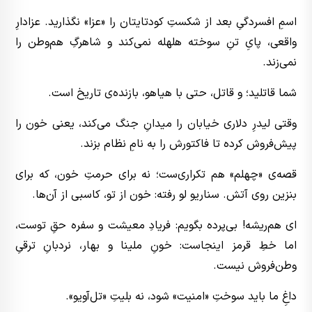
اسمِ افسردگیِ بعد از شکستِ کودتایتان را «عزا» نگذارید. عزادارِ
واقعی، پایِ تنِ سوخته هلهله نمی‌کند و شاهرگِ هم‌وطن را
نمی‌زند.
شما قاتلید؛ و قاتل، حتی با هیاهو، بازنده‌ی تاریخ است.
وقتی لیدرِ دلاری خیابان را میدانِ جنگ می‌کند، یعنی خون را
پیش‌فروش کرده تا فاکتورش را به نامِ نظام بزند.
قصه‌ی «چهلم» هم تکراری‌ست؛ نه برای حرمتِ خون، که برای
بنزین روی آتش. سناریو لو رفته: خون از تو، کاسبی از آن‌ها.
ای هم‌ریشه! بی‌پرده بگویم: فریادِ معیشت و سفره حقِ توست،
اما خطِ قرمز اینجاست: خونِ ملینا و بهار، نردبانِ ترقیِ
وطن‌فروش نیست.
داغِ ما باید سوختِ «امنیت» شود، نه بلیتِ «تل‌آویو».