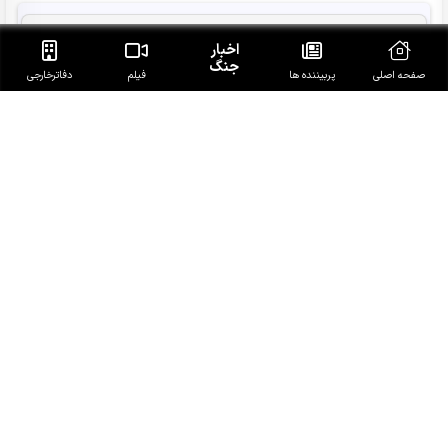
ادعاهای فیدان درباره توافق سه جانبه ترکیه،پاکستان و
اخبار
عربستان
جنگ
صفحه اصلی
پربیننده ها
فیلم
دفاتر‌خارجی
عراقچی: مذاکرات با عمان برای تعیین مسیر موقت تقریبا به
نتیجه نزدیک است
سردار حسن‌زاده: آمریکا و رژیم صهیونیستی در رسیدن به اهداف
ناکام ماندند
هماهنگی و افزایش آمادگی میدانی، محور رایزنی‌های العامری با
حشد شعبی
هشدار صریح شیخ الکعبی به عربستان