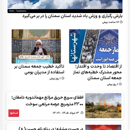
بارش رگباری و وزش باد شدید استان سمنان را در بر می‌گیرد
18 ساعت پیش
از اقتصاد تا وحدت و اقتدار؛
تاکید خطیب جمعه سمنان بر
محور مشترک خطبه‌های نماز
استفاده از مدیران بومی
جمعه استان سمنان
1 روز پیش
1 روز پیش
اطفای سریع حریق مراتع مهماندویه دامغان؛
2300 مترمربع عرصه مرتعی سوخت
13 مرداد 1405 - 13:19
استانها
در حسرت مشایه؛ در پناه نام حسین(ع)