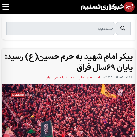
پیکر امام شهید به حرم حسین(ع) رسید؛
پایان 69سال فراق
17 تير 1405 - 06:34
|
اخبار بین الملل
|
اخبار دیپلماسی ایران