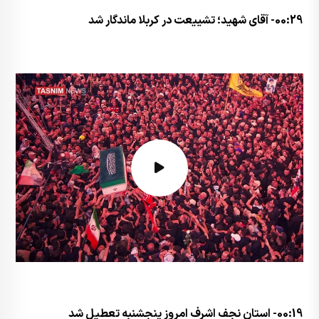
00:29- آقای شهید؛ تشییعت در کربلا ماندگار شد
00:19- استان نجف اشرف امروز پنجشنبه تعطیل شد