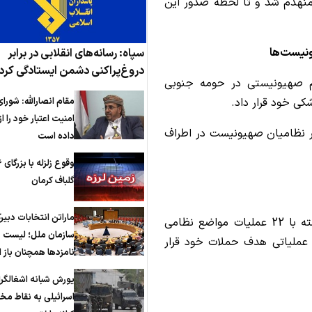
 منهدم شد و تا لحظه صدور این
ونیست‌ها
سپاه: رسانه‌های انقلابی در برابر
دروغ‌پراکنی دشمن ایستادگی کرد
م صهیونیستی در حومه جنوبی
مقام انصارالله: شورای
ی خود قرار داد.
امنیت اعتبار خود را 
ر نظامیان صهیونیست در اطراف
داده است
گلباف کرمان
ماراتن انتخابات دبیر
حزب الله لبنان اعلام کرد که طی 24 ساعت گذشته با 22 عملیات مواضع نظامی
سازمان ملل؛ لیست
 عملیاتی هدف حملات خود قرار
نامزدها همچنان باز
یورش شبانه اشغالگر
اسرائیلی به نقاط مخ