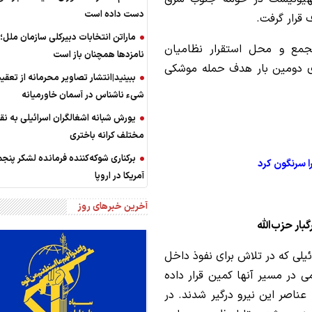
دست داده است
قرار گرفت.
ماراتن انتخابات دبیرکلی سازمان ملل
تجمع و محل استقرار نظامیان
نامزدها همچنان باز است
ی دومین بار هدف حمله موشکی
ببینید|انتشار تصاویر محرمانه از تعق
شیء ناشناس در آسمان خاورمیانه
یورش شبانه اشغالگران اسرائیلی به نق
مختلف کرانه باختری
برکناری شوکه‌کننده فرمانده لشکر پنج
آمریکا در اروپا
آخرین خبرهای روز
ار حزب‌الله
ئیلی که در تلاش برای نفوذ داخل
 در مسیر آنها کمین قرار داده
ناصر این نیرو درگیر شدند. در