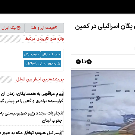
یر شدن یگان اسرائیلی در کمین
قیمت ارز و طلا
لیگ ایران 
واژه های کاربردی مرتبط
حزب الله لبنان
جنوب لبنان
رژیم صهیونیستی (اسرائیل)
پربیننده‌ترین اخبار بین الملل
1
پیام عراقچی به همسایگان: زمان آن
فرارسیده برادری واقعی را در پیش گی
2
تجاوزات مجدد رژیم صهیونیستی به
جنوب لبنان
3
یسرائیل هیوم: توافق مکه به هیچ ع