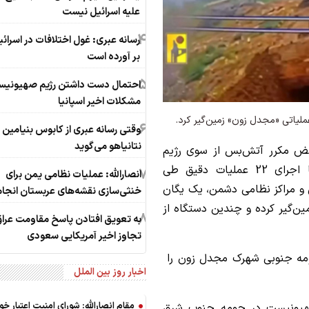
علیه اسرائیل نیست
4
رسانه عبری: غول اختلافات در اسرائ
بر آورده است
5
احتمال دست داشتن رژیم صهیونیس
مشکلات اخیر اسپانیا
ملیاتی «مجدل زون» زمین‌گیر کرد.
6
وقتی رسانه عبری از کابوس بنیامین
نتانیاهو می‌گوید
قض مکرر آتش‌بس از سوی رژیم
صهیونیستی، رزمندگان مقاومت اسلامی لبنان با اجرای 22 عملیات دقیق طی
7
انصارالله: عملیات نظامی یمن برای
و مراکز نظامی دشمن، یک یگان
خنثی‌سازی نقشه‌های عربستان انجا
ین‌گیر کرده و چندین دستگاه از
8
به تعویق افتادن پاسخ مقاومت عراق
تجاوز اخیر آمریکایی سعودی
حومه جنوبی شهرک مجدل زون را
اخبار روز بین الملل
مقام انصارالله: شورای امنیت اعتبار خود 
هیونیست در حومه جنوب شرق