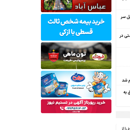
یل سر
تی در
م شد
 به
را از