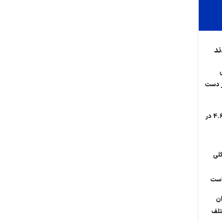
ند
از دست
وقوع زلزله با بزرگای 4.6 در
کلی
 است
ان
تلف