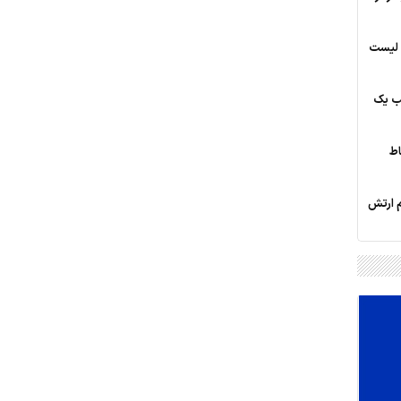
؛ لیست
یب یک
اط
م ارتش