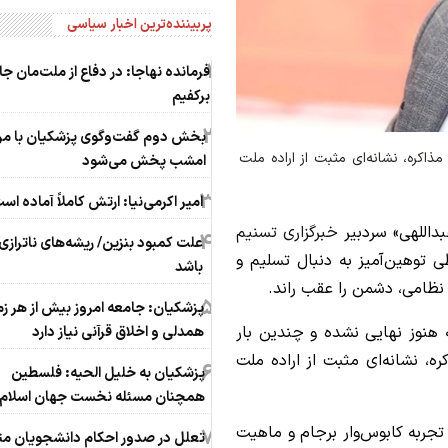
پربیننده‌ترین اخبار سیاسی
1
فرمانده نهاجا: در دفاع از ملت‌مان ج
برکفیم
2
بخش دوم گفت‌وگوی پزشکیان با مر
ذاکره، نشانه‌ای مثبت از اراده ملت
امشب پخش می‌شود
3
امیر اکرمی‌نیا: ارتش کاملاً آماده اس
بداللهی» سردبیر
خبرگزاری تسنیم
4
علت کمبود بنزین/ ریشه‌های ناتراز
ی توهین‌آمیز به دنبال تسلیم و
باشد
 نظامی، دشمن را عقب راند.
5
پزشکیان: جامعه امروز بیش از هر زم
ه هنوز نهایی نشده و چندین بار
همدلی و اخلاق قرآنی نیاز دارد
ه، نشانه‌ای مثبت از اراده ملت
6
پزشکیان به خلیل الحیه: فلسطین
همچنان مسئله نخست جهان اسلام
تجربه کابوس‌وار برجام و ماهیت
7
تعلل در صدور احکام‌ دانشجویان م