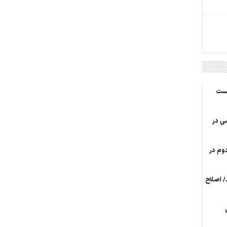
کست
ی در
وم در
/ اصلاح