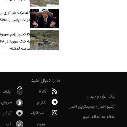
آتلانتیک: تاب‌آوری ای
دولت ترامپ را غافلگی
17 تجاوز رژیم صهیو
به خاک سوریه در 
ساعت گذشته
ما را دنبال کنید:
RSS
آپارات
لیگ ایران و جهان
تلگرام
سروش
آرشیو اخبار ؛ جدیدترین اخبار
اینستاگرام
آی‌گپ
لحظه به لحظه امروز
توییتر
گپ