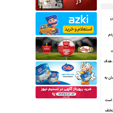
ان
دم
ت
ی هدف
ان به
 است
تخلف