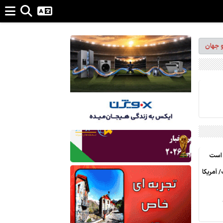
و جهان
 است
 آمریکا