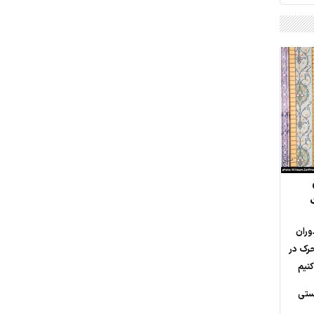
وران
حرک در
نیم
ستی