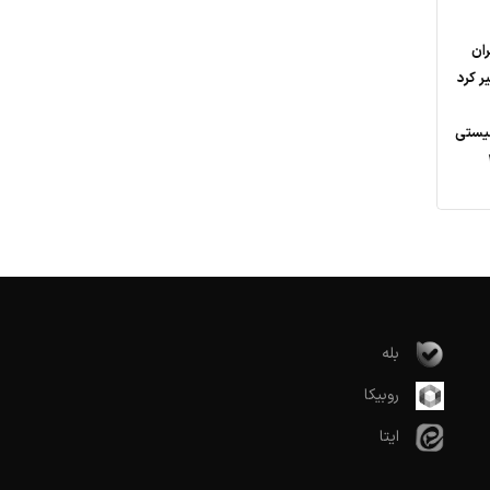
ران
ر کرد
نیستی
48
بله
روبیکا
ایتا