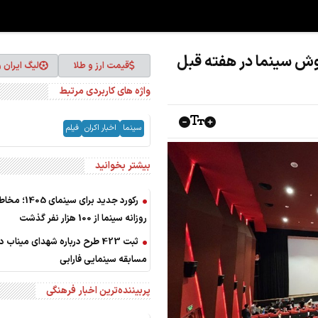
وش سینما در هفته قبل
قیمت ارز و طلا
لیگ ایران 
واژه های کاربردی مرتبط
سینما
اخبار اکران
فیلم
بیشتر بخوانید
رکورد جدید برای سینمای 
روزانه سینما از 100 هزار نفر گذشت
ثبت 423 طرح درباره شهدای میناب د
مسابقه سینمایی فارابی
پربیننده‌ترین اخبار فرهنگی