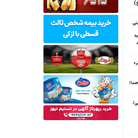
ع)
نی
د
ر»
صدا؛
ی/