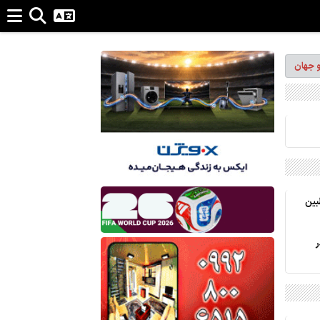
و جهان
1405؛ مخاطبین
ر