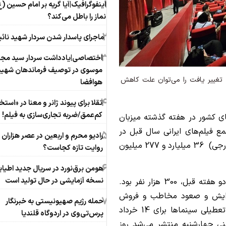
1
اینفوگرافیک|آیا گریه بر امام حسین (
نماز را باطل می‌کند؟
2
ماجرای پاسدار شدن سردار شهید نائی
3
اختصاصی|یادداشت سردار سید مجی
موسوی در توصیف فرماندهان شهید
ه تغییر یافت را می‌توان علت کاهش
هوافضا
4
تقلا برای پیوند ژانر و معنا در «استخ
کم‌عمق/ضربه تجاری‌سازی به فیلم!
ای کشور در هفته گذشته میزبان
مع فیلم‌های ایرانی سال قبل در
5
رادیو محرم و اربعین در عصر هزاران 
حال اکران و فیلم‌های جدید و همچنین فیلم‌های خارجی) 36 میلیارد و 277 میلیون
روایت تازه کجاست؟
6
هومن برق‌نورد در سریال جدید اطیاب
نسخه آزمایشی در حال تولید است
این درحالی است که میزان مخاطبین سینماها در دو هفته قبل، 300 هزار نفر بود.
فزایش و صعود مخاطب و فروش
7
حمله رژیم صهیونیستی به خبرنگار
ایجاد شده است را می‌توان ناشی از خبر عجولانه‌ تعطیلی سینماها برای 14 خرداد
پرس‌تی‌وی در اردوگاه قلندیا
نی چهارشنبه منتشر می‌شد روز