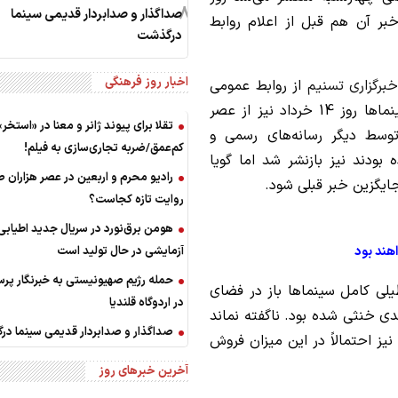
8
صداگذار و صدابردار قدیمی سینما
خبر آن هم قبل از اعلام روابط
درگذشت
اخبار روز فرهنگی
برگزاری تسنیم
از روابط عمومی
سازمان سینمایی کسب کرد، قرار بر این شد که سینماها روز 14 خرداد نیز از عصر
تقلا برای پیوند ژانر و معنا در «استخر»
توسط دیگر رسانه‌های رسمی و
کم‌عمق/ضربه تجاری‌سازی به فیلم!
 بودند نیز بازنشر شد اما گویا
رادیو محرم و اربعین در عصر هزاران ص
جایگزین خبر قبلی شود.
روایت تازه کجاست؟
هومن برق‌نورد در سریال جدید اطیاب
هند بود
آزمایشی در حال تولید است
حمله رژیم صهیونیستی به خبرنگار پر
طیلی کامل سینماها باز در فضای
در اردوگاه قلندیا
 خنثی شده بود. ناگفته نماند
صداگذار و صدابردار قدیمی سینما د
یز احتمالاً در این میزان فروش
آخرین خبرهای روز