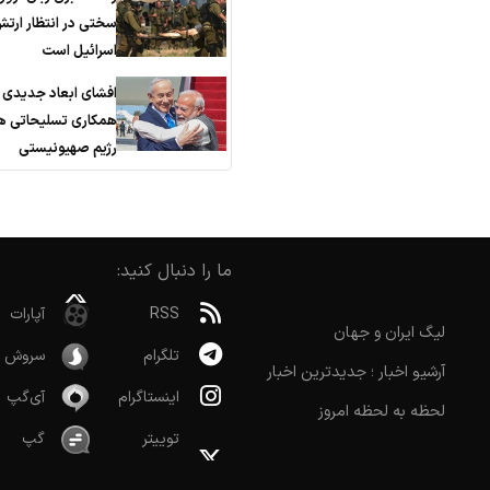
سختی در انتظار ارت
اسرائیل است
افشای ابعاد جدیدی ا
همکاری تسلیحاتی هن
رژیم صهیونیستی
ما را دنبال کنید:
RSS
آپارات
لیگ ایران و جهان
تلگرام
سروش
آرشیو اخبار ؛ جدیدترین اخبار
اینستاگرام
آی‌گپ
لحظه به لحظه امروز
توییتر
گپ