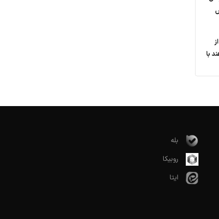
ش
ز
د با
بله
روبیکا
ایتا