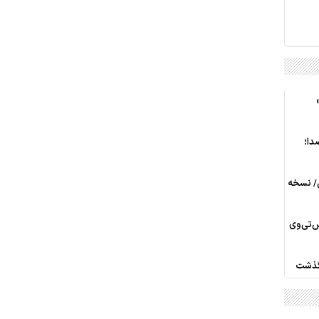
دا؛
ی/ نسخه
س‌تی‌وی
رگذشت