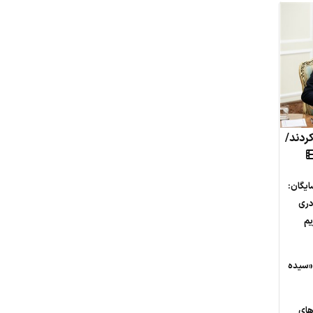
کردند/
ایگان:
دری
یم
«سیده
های