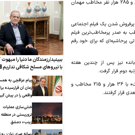
با این وجود اما سینماها فروش بدی را تجربه نکردند و 285 هزار نفر مخاطب مهمان
، پرفروش شدن یک فیلم اجتماعی
هران کنارت» با 87 هزار و 315 مخاطب به صدر پرمخاطب‌ترین فیلم
تی پرحاشیه‌ای که برای خود رقم
ببینید|رزمندگان ما دنیا را مبهوت 
باند» نیز پس از چندین هفته
با نیروهای مسلح شکافی نداریم
پیام عراقچی به همس
«کفایت مذاکرات» با 40 هزار و 916 مخاطب، «آنتیک» با 36 هزار و 215 مخاطب و
زمان آن فرارسیده برا
واقعی را در پیش گیر
خنثی‌سازی عملیات
تروریستی در منطقه 
زینب» دمشق
رسانه عبری زبان: روز