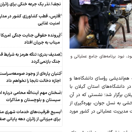
نجف/ نذر یک جرعه خنکی برای زائران
3
فارس، قطب کشاورزی کشور در مدار
امنیت غذایی
4
پرونده حقوقی جنایت جنگی آمریکا 
میناب به جریان افتاد
5
صدیف بدری: تنگه هرمز به شرایط قبل
 نبود برنامه‌های جامع عملیاتی و
جنگ بازنمی‌گردد
6
تنیان پاره‌ای از وجود صومعه‌سراست
م‌اندیشی رؤسای دانشگاه‌ها و
اجازه دخالت نابجا را نخواهم داد
ر دانشگاه‌های استان گیلان با
7
سخنان مهم آیت‌الله محامی درباره ا
یلان برگزار شد؛ نشستی که در آن
سیستان و بلوچستان و مذاکرات
ی به نسل جوان، بهره‌گیری از
8
دیریت عملیاتی در کشور مورد
بسیج ظرفیت‌های خدمات شهری م
برای میزبانی از زائران دهه پایانی صف