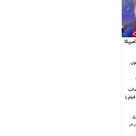
مریکا
ون
صائب
یلم را
ی
 در