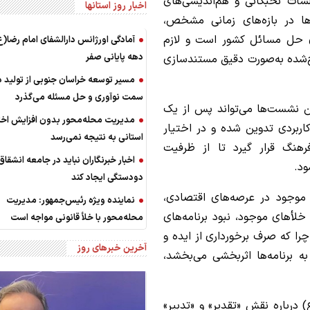
سات نخبگانی و هم‌اندیشی‌های
اخبار روز استانها
ها در بازه‌های زمانی مشخص،
برای حل مسائل کشور است و لازم
آمادگی اورژانس دارالشفای امام رضا(ع
دهه پایانی صفر
‌شده به‌صورت دقیق مستندسازی
مسیر توسعه خراسان جنوبی از تولید 
سمت نوآوری و حل مسئله می‌گذرد
 نشست‌ها می‌تواند پس از یک
مدیریت محله‌محور بدون افزایش اخت
ربردی تدوین شده و در اختیار
استانی به نتیجه نمی‌رسد
رهنگ قرار گیرد تا از ظرفیت
اخبار خبرنگاران نباید در جامعه انشقاق
ود.
دودستگی ایجاد کند
ی موجود در عرصه‌های اقتصادی،
نماینده ویژه رئیس‌جمهور: مدیریت
خلأهای موجود، نبود برنامه‌های
محله‌محور با خلأ قانونی مواجه است
ا که صرف برخورداری از ایده و
آخرین خبرهای روز
به برنامه‌ها اثربخشی می‌بخشد،
 درباره نقش «تقدیر» و «تدبیر»