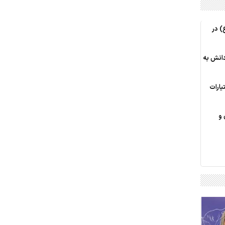
) در
دانش به
یارات
 و