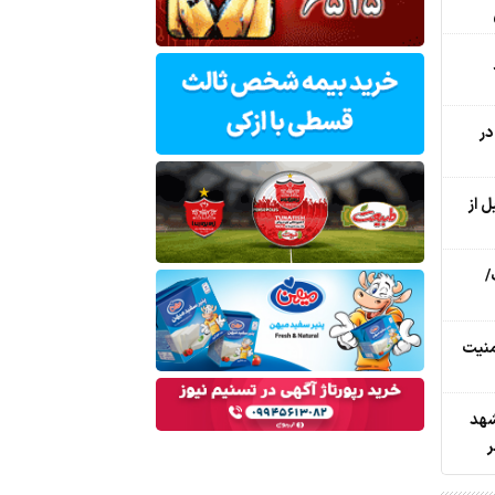
در
 از
/
منیت
شهد
ر