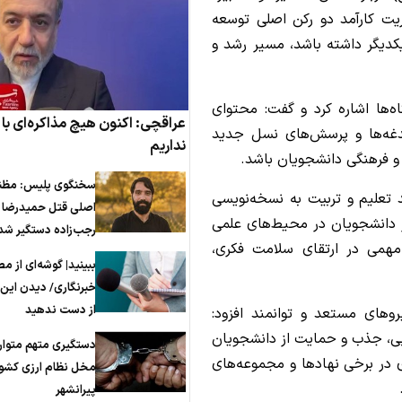
ریت کارآمد دو رکن اصلی توسعه
یکدیگر داشته باشد، مسیر رشد و
ه‌ها اشاره کرد و گفت: محتوای
عراقچی: اکنون هیچ مذاکره‌ای با آ
دغه‌ها و پرسش‌های نسل جدید
نداریم
و فرهنگی دانشجویان باشد.
سخنگوی پلیس: مظن
د تعلیم و تربیت به نسخه‌نویسی
اصلی قتل حمیدرضا
ر دانشجویان در محیط‌های علمی
رجب‌زاده دستگیر شد
مهمی در ارتقای سلامت فکری،
ببینید| گوشه‌ای از م
خبرنگاری/ دیدن این ف
از دست ندهید
وهای مستعد و توانمند افزود:
ایی، جذب و حمایت از دانشجویان
دستگیری متهم متوار
ی در برخی نهادها و مجموعه‌های
مخل نظام ارزی کشور
پیرانشهر