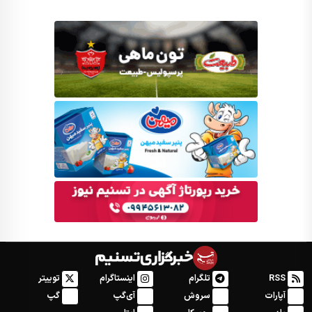
RSS
تلگرام
اینستاگرام
توییتر
آپارات
سروش
آی‌گپ
گپ