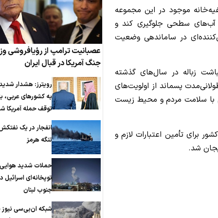
فیه‌خانه موجود در این مجموعه
به آب‌های سطحی جلوگیری کند و
‌کننده‌ای در ساماندهی وضعیت
عصبانیت ترامپ از رؤیافروشی وزی
جنگ آمریکا در قبال ایران
اشت زباله در سال‌های گذشته
رویترز: هشدار شدید 
لانی‌مدت پسماند از اولویت‌های
به کشورهای عربی، ب
 با سلامت مردم و محیط زیست
توقف حمله آمریکا ش
انفجار در یک نفتکش
ر برای تأمین اعتبارات لازم و
تنگه هرمز
یجان شد.
حملات شدید هوایی 
توپخانه‌ای اسرائیل در
جنوب لبنان
شبکه ان‌بی‌سی نیوز 