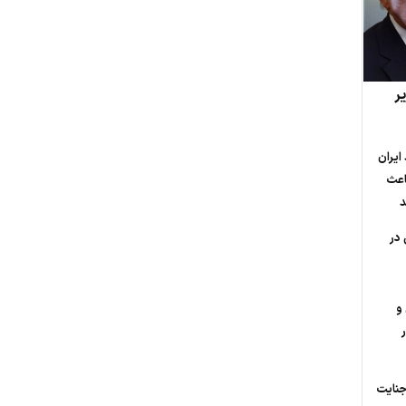
ر
ایران
اعث
د
 در
و
جنایت