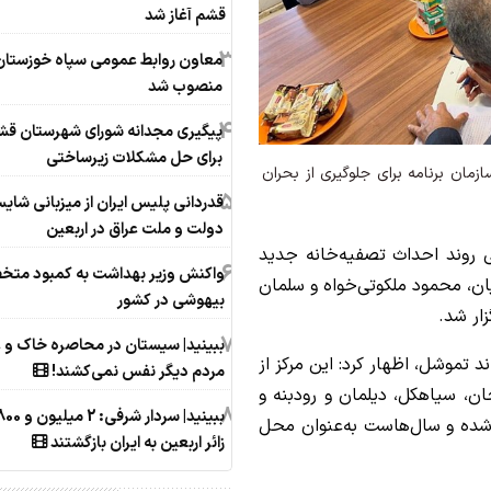
قشم آغاز شد
3
معاون روابط عمومی سپاه خوزستان
منصوب شد
4
پیگیری مجدانه شورای شهرستان قش
برای حل مشکلات زیرساختی
تار زمین و حمایت سازمان برنامه برای جلوگیری از بحران
5
قدردانی پلیس ایران از میزبانی شایس
دولت و ملت عراق در اربعین
 روند احداث تصفیه‌خانه جدید
6
واکنش وزیر بهداشت به کمبود م
ن، محمود ملکوتی‌خواه و سلمان
بیهوشی‌ در کشور
ار شد.
7
ببینید| سیستان در ‌محاصره خاک و غ
د تموشل، اظهار کرد: این مرکز از
مردم دیگر نفس نمی‌کشند!
یجان، سیاهکل، دیلمان و رودبنه و
8
اه‌اندازی شده و سال‌هاست به‌عنوان محل
زائر اربعین به ایران بازگشتند