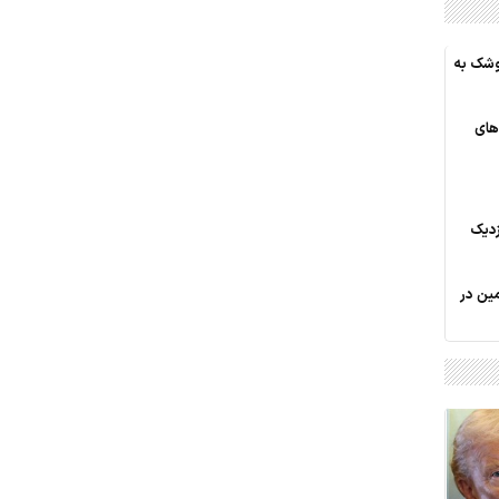
وشک به
های
دیک
 120 قطعه زمین در