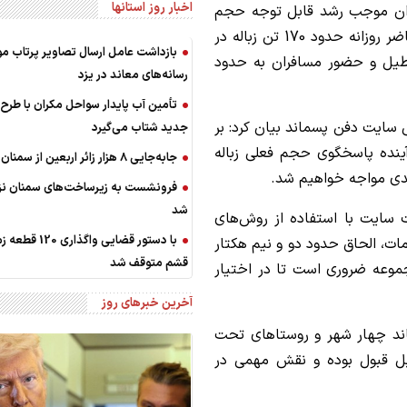
اخبار روز استانها
ران موجب رشد قابل توجه حجم
زباله در این شهرستان شده است، افزود: در حال حاضر روزانه حدود 170 تن زباله در
بازداشت عامل ارسال تصاویر پرتاب م
عطیل و حضور مسافران به حدود
رسانه‌های معاند در یزد
تأمین آب پایدار سواحل مکران با طرح‌
ایت دفن پسماند بیان کرد: بر
جدید شتاب می‌گیرد
 آینده پاسخگوی حجم فعلی زباله
جابه‌جایی 8 هزار زائر اربعین از سمنان
دی مواجه خواهیم شد.
فرونشست به زیرساخت‌های سمنان نز
شد
ت سایت با استفاده از روش‌های
با دستور قضایی واگذاری
ات، الحاق حدود دو و نیم هکتار
قشم متوقف شد
وعه ضروری است تا در اختیار
آخرین خبرهای روز
اند چهار شهر و روستاهای تحت
بل قبول بوده و نقش مهمی در