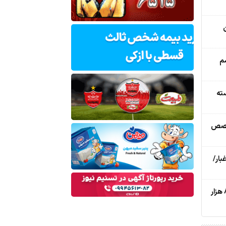
م
ته‌
تخصص
بار/
ببینید| سردار شرفی: 2 میلیون و 800 هزار