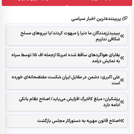
پربیننده‌ترین اخبار سیاسی
ببینید|رزمندگان ما دنیا را مبهوت کردند/با نیروهای مسلح
شکافی نداریم
بقایای هواگردهای ساقط شده آمریکا ازجمله اف 15 توسط سپاه
به نمایش درآمد
علی اکبری: دشمن در مقابل ایران شکست مفتضحانه‌ای خورده
است
پزشکیان: مبلغ کالابرگ افزایش می‌یابد/ اصلاح نظام بانکی
ادامه دارد
اصلاح قانون مهریه به دستورکار مجلس بازگشت