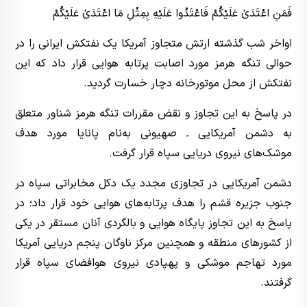
فَمَنِ اعْتَدَىٰ عَلَيْكُمْ فَاعْتَدُوا عَلَيْهِ بِمِثْلِ مَا اعْتَدَىٰ عَلَيْكُمْ
اواخر شب گذشته ارتش متجاوز آمریکا یک نفتکش ایرانی را در
حوالی تنگه هرمز مورد اصابت پرتابه هوایی قرار داد که این
نفتکش از محل موتورخانه دچار خسارت گردید.
در پاسخ به این تجاوز و نقض مقررات تنگه هرمز شناور متعلق
به دشمن آمریکایی ـ صهیونی به‌نام پانایا مورد هدف
موشک‌های نیروی دریایی سپاه قرار گرفت.️
دشمن آمریکایی در تجاوزی مجدد یک دکل مخابراتی سپاه در
جنوب جزیره قشم را هدف پرتابه‌های هوایی خود قرار داد؛ در
پاسخ به این تجاوز پایگاه هوایی و بالگردی آنان مستقر در یکی
از کشورهای منطقه و همچنین مرکز ناوگان پنجم دریایی آمریکا
مورد تهاجم موشکی و پهپادی نیروی هوافضای سپاه قرار
گرفتند.️