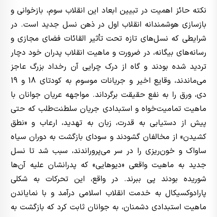
نکته حائز اهمیت در تبیین ابعاد این انقلاب سوم، بازخوانی و
بازسازی هوشمندانه انقلاب اول در ذهن نسل جدید است. در
شرایطی که نسل‌های تازه تحت تأثیر القائات فضای مجازی و
رسانه‌های بیگانه، در ضرورت و ماهیت انقلاب پدران خود دچار
تردید شده بودند و گاه از درک چرایی آن رخداد بزرگ عاجز
می‌ماندند، وقایع اخیر و جریانات موسوم به کودتای 18 و 19
دی، ورق را به نفع حقیقت برگرداند. مواجهه عریان جوانان با
ماهیت تمامیت‌خواه و استبدادی جریان سلطنت‌طلب که حتی
پیش از دستیابی به قدرت، زبان به تهدید، ارعاب و «نطق
کشیدن» از مخالفان گشودند و سودای بازگشت به دوران سیاه
ساواک و خون‌ریزی را در سر می‌پروراندند، سبب شد تا نسل
جدید به ماهیت واقعی «دیوهایی» که پدرانشان علیه آن‌ها
شوریده بودند پی ببرند. در واقع، این تحرکات به شکلی
پارادوکسیکال به خدمت انقلاب اسلامی درآمد و با نمایاندن
ماهیت استبدادی دشمنان، به جوانان ثابت کرد که بازگشت به