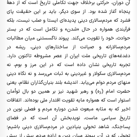
آن دوران، حرکتی برخلاف جهت تکاملی تاریخ است که از دهۀ
پنجاه آغاز شده بود. از سوی دیگر، باید بر این حقیقت پای
فشرد که مردم‌سالاری دینی پدیده‌ای ایستا و صلب نیست، بلکه
فرآیندی همواره در حال «شدن» و تکامل است که در بستر
حوادث، خود را تقویت می‌کند. پیوند ناگسستنی میان مطالبات
مردم‌سالارانه و صیانت از ساختارهای دینی، ریشه در
دغدغه‌های تاریخی ملت ایران از عصر مشروطه تاکنون دارد.
تجربه تاریخی نشان داده است که در این مرز و بوم، نه
مردم‌سالاری سکولار و غیردینی به ثبات می‌رسد و نه نگاه دینی
منهای مردم دوام می‌یابد. اندیشه بلند بنیان‌گذاران نظام، یعنی
حضرت امام (ره) و رهبر شهید نیز بر همین دو بال توأمان
استوار است که همواره مایه تقویت اقتدار ملی بوده‌اند. اتفاقات
اخیر که به مثابه مبعوث شدن دوباره مردم و فصلی نوین در
تاریخ سیاسی ماست، نویدبخش آن است که در فضای
پساجنگ، شاهد تحولی بنیادین در مردم‌سالاری دینی باشیم؛
تحولی که در آن، پیوند میان دین و اراده مردم بیش از پیش