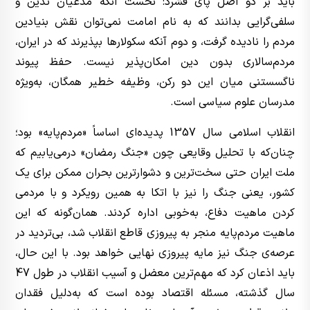
باید بر دو اصل پای فشرد: نخست آنکه مدعیان تدین و
سلفی‌گرایی بدانند که به نام امامت نمی‌توان نقش بنیادین
مردم را نادیده گرفت، و دوم آنکه سکولارها بپذیرند که در ایران،
مردم‌سالاری بدون دین امکان‌پذیر نیست. حفظ پیوند
ناگسستنی میان این دو رکن، وظیفه خطیر همگان، به‌ویژه
مدرسان علوم سیاسی است.
انقلاب اسلامی سال 1357 پدیده‌ای اساساً «مردم‌پایه» بود؛
چنان‌که با تحلیل وقایعی چون «جنگ رمضان» درمی‌یابیم که
ملت ایران حتی سخت‌ترین و دشوارترین بحران ممکن برای یک
کشور، یعنی جنگ را نیز با اتکا به همین رویکرد و با مردمی
کردن ماهیت دفاع، به‌خوبی اداره کردند. همان‌گونه که این
ماهیت مردم‌پایه منجر به پیروزی قاطع انقلاب شد، بی‌تردید در
عرصه‌ی جنگ نیز مایه پیروزی نهایی خواهد بود. با این حال،
باید اذعان کرد که مهم‌ترین معضل و آسیب انقلاب در طول 47
سال گذشته، مسئله اقتصاد بوده است که به‌دلیل فقدان