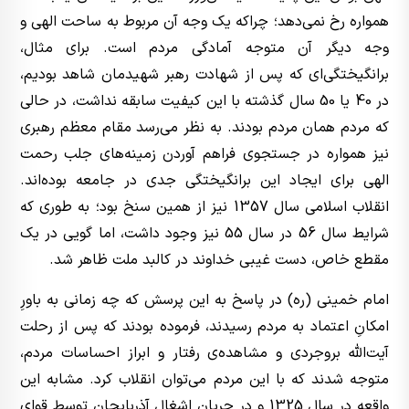
همواره رخ نمی‌دهد؛ چراکه یک وجه آن مربوط به ساحت الهی و
وجه دیگر آن متوجه آمادگی مردم است. برای مثال،
برانگیختگی‌ای که پس از شهادت رهبر شهیدمان شاهد بودیم،
در 40 یا 50 سال گذشته با این کیفیت سابقه نداشت، در حالی
که مردم همان مردم بودند. به نظر می‌رسد مقام معظم رهبری
نیز همواره در جستجوی فراهم آوردن زمینه‌های جلب رحمت
الهی برای ایجاد این برانگیختگی جدی در جامعه بوده‌اند.
انقلاب اسلامی سال 1357 نیز از همین سنخ بود؛ به طوری که
شرایط سال 56 در سال 55 نیز وجود داشت، اما گویی در یک
مقطع خاص، دست غیبی خداوند در کالبد ملت ظاهر شد.
امام خمینی (ره) در پاسخ به این پرسش که چه زمانی به باورِ
امکانِ اعتماد به مردم رسیدند، فرموده بودند که پس از رحلت
آیت‌الله بروجردی و مشاهده‌ی رفتار و ابراز احساسات مردم،
متوجه شدند که با این مردم می‌توان انقلاب کرد. مشابه این
واقعه در سال 1325 و در جریان اشغال آذربایجان توسط قوای