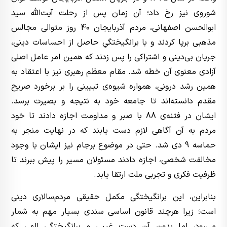
شوروی نیز رخ داد؛ آن زمان پس از رحلت آیت‌الله سید
ابوالحسن اصفهانی، مردم آذربایجان 40 روز متوالی مجالس
مذهبی برپا کردند و با برانگیختگیِ حاصل از احساسات دینی،
جریان بی‌دینی و اشتراکی را پس زدند که همین امر عامل اصلی
آزادی معنوی آن خطه شد. مقام معظم رهبری نیز با اعتقاد به
همین رشد درونی، همواره شیوه‌ی تبیینی را بر برخورد صریح
مقدم دانسته‌اند تا جامعه خود به نتیجه و بصیرت برسد.
ایشان در فتنه‌ی 88 با صبر و مداومت اجازه دادند تا خود
مردم به آن آگاهی لازم دست یابند که در نهایت منجر به
حماسه 9 دی شد. حتی در موضوع برجام نیز ایشان با وجود
مخالفت شخصی، اجازه دادند مسئولان مسیر را پیش ببرند تا
ظرفیت فکری و تجربی ملت ارتقا یابد.
بنابراین، این برانگیختگی مکمل حقیقی مردم‌سالاری دینی
است؛ زیرا هرچند قانون اساسی سندی بسیار مهم به شمار
می‌رود، اما بدون آن دست غیبی و برانگیختگی الهی که