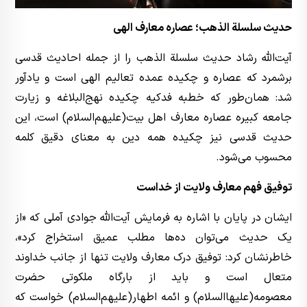
حدیث سلسلة الذهب؛ عصاره معارف الهی
آیت‌الله رشاد حدیث سلسلة الذهب را از جمله احادیث قدسی
برشمرد که عصاره و چکیده عمده تعالیم الهی است و یادآور
شد: همان‌طور که خطبه فدکیه چکیده نهج‌البلاغه و زیارت
جامعه کبیره عصاره معارف اهل بیت(علیهم‌السلام) است، این
حدیث قدسی نیز چکیده همه دین به معنای دقیق کلمه
محسوب می‌شود.
توفیق فهم معارف ولایت از خداست
ایشان در پایان با اشاره به فرمایش آیت‌الله جوادی آملی که «از
یک حدیث می‌توان ده‌ها مطلب عمیق استخراج کرد»،
خاطرنشان کرد: توفیق درک معارف ولایت تنها از جانب خداوند
متعال است و باید از بارگاه ملکوتی حضرت
معصومه(علیها‌السلام) و ائمه اطهار(علیهم‌السلام) خواست که