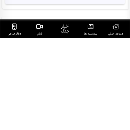
آخرین خبرهای روز
اخبار
جنگ
صفحه اصلی
پربیننده ها
فیلم
دفاتر‌خارجی
ببینید|رزمندگان ما دنیا را مبهوت کردند/با نیروهای مسلح
شکافی نداریم
پیام عراقچی به همسایگان: زمان آن فرارسیده برادری واقعی را
در پیش گیریم
المشاط به عربستان: تمام جهان را هم بسیج کنی فایده‌ای
برایت نخواهد داشت
تجاوزات مجدد رژیم صهیونیستی به جنوب لبنان
به تعویق افتادن پاسخ مقاومت عراق به تجاوز اخیر آمریکایی
سعودی