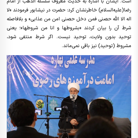
است. ایشان با اشاره به حدیث معروف سلسلة الذهب از امام
رضا(علیه‌السلام) خاطرنشان کرد: حضرت در نیشابور فرمودند «لا
اله الا الله حصنی فمن دخل حصنی امن من عذابی» و بلافاصله
شرط آن را بیان کردند «بشروطها و انا من شروطها»؛ یعنی
توحید بدون ولایت، توحید نیست. اگر شرط منتفی شود،
مشروط (توحید) نیز باقی نمی‌ماند.