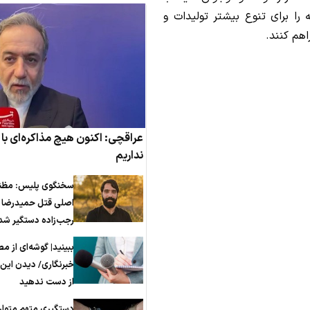
 را برای تنوع بیشتر تولیدات و
اهم کنند.
عراقچی: اکنون هیچ مذاکره‌ای با آ
نداریم
سخنگوی پلیس: مظن
اصلی قتل حمیدرضا
رجب‌زاده دستگیر شد
ببینید| گوشه‌ای از م
خبرنگاری/ دیدن این ف
از دست ندهید
دستگیری متهم متوار