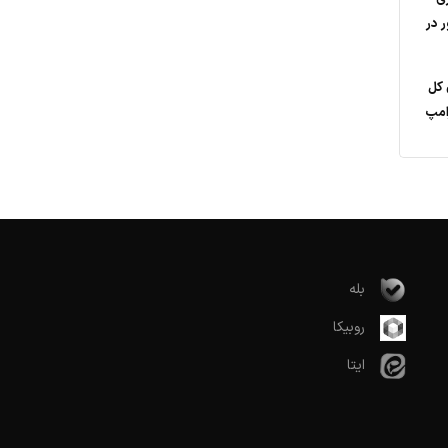
 در
 کل
امپ
بله
روبیکا
ایتا