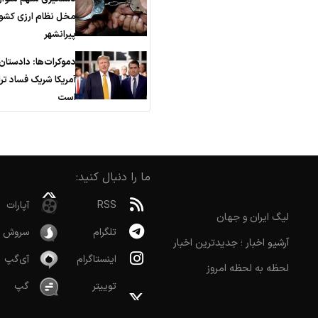
مخل نظام ارزی کشور
پیرانشهر
دموکرات‌ها: دادستان
آمریکا شریک فساد تر
است
ما را دنبال کنید:
RSS
آپارات
لیگ ایران و جهان
تلگرام
سروش
آرشیو اخبار ؛ جدیدترین اخبار
اینستاگرام
آی‌گپ
لحظه به لحظه امروز
توییتر
گپ