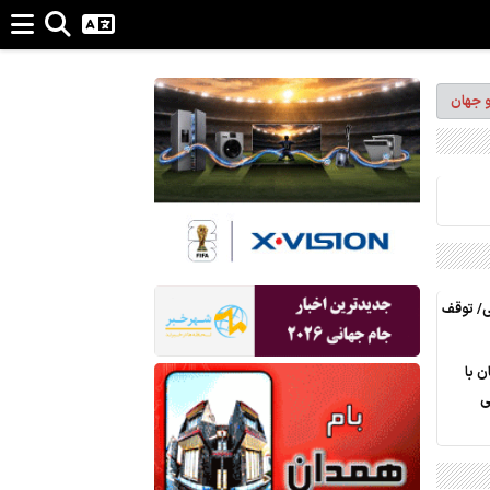
و جهان
لی/ توقف
ن با
ی