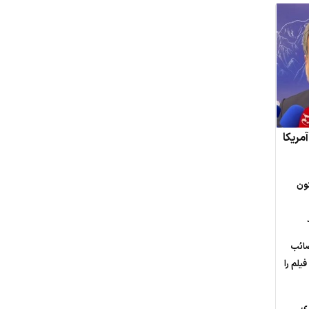
مریکا
ون
صائب
یلم را
ی