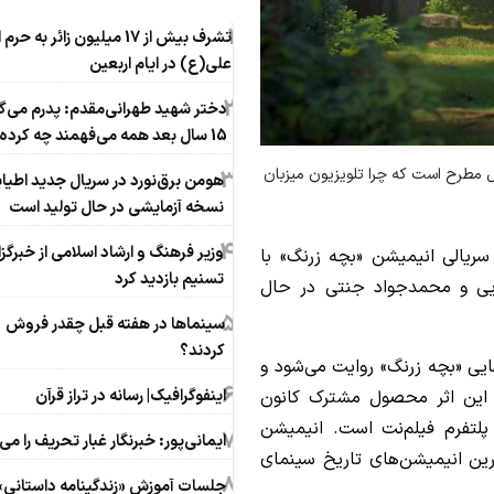
1
تشرف بیش از 17 میلیون زائر به حر
علی(ع) در ایام اربعین
2
دختر شهید طهرانی‌مقدم: پدرم می‌
15 سال بعد همه می‌فهمند چه کرده‌ایم
 مطرح است که چرا تلویزیون میزبان
3
هومن برق‌نورد در سریال جدید اطیاب
نسخه آزمایشی در حال تولید است
4
وزیر فرهنگ و ارشاد اسلامی از خبرگز
ریالی انیمیشن «بچه زرنگ» با
تسنیم بازدید کرد
کویی و محمدجواد جنتی در حال
5
سینماها در هفته قبل چقدر فروش
کردند؟
ایی «بچه زرنگ» روایت می‌شود و
6
 این اثر محصول مشترک کانون
اینفوگرافیک| رسانه در تراز قرآن
پلتفرم فیلم‌نت است. انیمیشن
7
ایمانی‌پور: خبرنگار غبار تحریف را می‌
ترین انیمیشن‌های تاریخ سینمای
8
جلسات آموزش «زندگینامه داستانی»