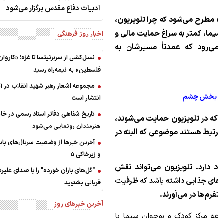
ادبیات دفاع مقدس برگزار می‌شود
 مطرح می‌شود که چرا تلویزیون،
سیما، کمتر به سراغ حمایت مالی و
اخبار روز فرهنگی
ی‌رود که عمدتاً مسیرشان به
نسل‌کشی از سربرنیتسا تا غزه؛ «کاروان
فلسطین» به نیمه‌راه رسید
مجموعه اشعار رهبر شهید انقلاب در آس
 در بخش چشم!
انتشار است
تاریخ شفاهی دفاتر اسناد رسمی در خان
که در تلویزیون حمایت می‌شوند،
هنرمندان رونمایی می‌شود
تبط هستند موضوعی که البته در
و زیرخاکی 5
دارد. تلویزیون می‌تواند نقش
"گل‌های باران خورده" را با صدای علیر
‌های جذابی داشته باشد که ظرفیت
قربانی بشنوید
رم‌ها در می‌آورند.
آخرین خبرهای روز
ه مرکز کودک و نوجوان سیما با