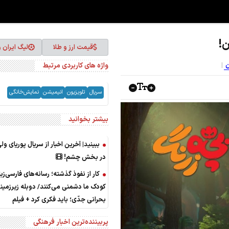
ن!
قیمت ارز و طلا
لیگ ایران 
واژه های کاربردی مرتبط
ن
سریال
تلویزیون
انیمیشن
نمایش‌خانگی
بیشتر بخوانید
ببینید| آخرین اخبار از سریال پوریای و
در بخش چشم!
کار از نفوذ گذشته؛ رسانه‌های فارسی‌زبا
کودک ما دشمنی می‌کنند/ دوبله زیرزمین
بحرانی جدّی؛ باید فکری کرد + فیلم
پربیننده‌ترین اخبار فرهنگی