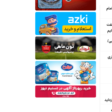
م امام
گفت
ی/
اری
زداید