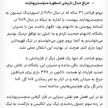
حراج مدال تاریخی اسطوره منچستریونایتد
برونو فرناندز 31 ساله که در سال 2020 از اسپورتینگ لیسبون به
منچستریونایتد پیوست، با اشاره به اینکه در سال 2019 در
آستانه پیوستن به تاتنهام بود، اظهار داشت: من با مدیران
باشگاه تاتنهام صحبت کردم و ما خیلی به توافق نزدیک بودیم.
می‌خواستم به آنجا بروم چون می‌خواستم در لیگ قهرمانان
اروپا بازی کنم، هرچند در نهایت این انتقال عملی نشد.
برونو فرناندز که تنها یک فصل دیگر از قراردادش با
منچستریونایتد باقی مانده و مدیران این باشگاه در تلاش برای
تمدید قرارداد او هستند، تاکنون در 327 بازی برای شیاطین
سرخ به میدان رفته و در کنار به ثمر رساندن 107 گل، 108
پاس‌گل برای هم‌تیمی‌هایش ساخته است.
او در این فصل هم نقش بسزایی در قرار گرفتن منچستریونایتد
در رده سوم جدول رده‌بندی لیگ برتر انگلیس و بازگشت به لیگ