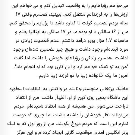
می‌خواهم رؤیاهایم را به واقعیت تبدیل کنم و می‌خواهم این
ارزش‌ها را به فرزندانم منتقل کنم. ببینید، همسرم وقتی 17
ساله بودم تصمیم گرفت تا کنارم باشد تا رؤیایم را محقق کنم.
من از 16 سالگی با او بوده‌ام. در 17 سالگی به ایتالیا رفتم و
ماهیانه 1.7 هزار یورو درآمد داشتم. عدم قطعیت زیادی در
مورد آینده‌ام وجود داشت و هیچ چیز تضمین شده‌ای وجود
نداشت. همسرم زندگی و رؤیاهای خودش را داشت اما گفت
"من به تو کمک خواهم کرد و این کاری بود که او انجام داد".
امروز ما یک خانواده زیبا با دو فرزند زیبا داریم.
هافبک پرتغالی منچستریونایتد در واکنش به انتقادات اسطوره
این باشگاه یعنی روی کین از او، اظهار داشت: من از انتقاد
ناراحت نمی‌شوم. من همیشه از همه انتقاد شنیده‌ام. مردم
می‌توانند نظر خودشان را داشته باشند، اما چیزی که دوست
ندارم این است که مردم دروغ بگویند. من از روز اول که به لیگ
برتر انگلیس آمدم، موقعیت گلزنی ایجاد کرده‌ام و این هرگز