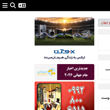
و جهان
کسب
/دوست