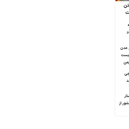
تن
ت
ه
ج عدن
‌بست
یمن
جی
د
تار
ور از