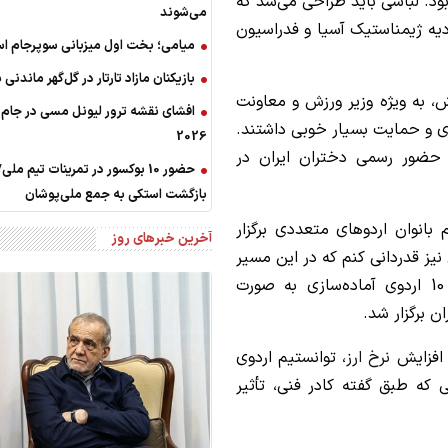
. لباسی باید طراحی می‌شد که
می‌شوند
دیه ژیمناستیک آسیا و فدراسیون
میامی؛ بخت اول میزبانی سوپرجام اسپ
بازیکنان مازاد تارتار در گل‌گهر ماندنی
ش، به ویژه وزیر ورزش و معاونت
افشای نقشه ترور لیونل مسی در جام 
ری و حمایت بسیار خوبی داشتند.
2026
حضور رسمی دختران ایران در
حضور 10 بوکسور در تمرینات تیم ملی/
بازگشت استکی به جمع ملی‌پوشان
بانوان اردوهای متعددی برگزار
آخرین خبرهای روز
 نیز قدردانی کنم که در این مسیر
تلاش زیادی انجام دادند. فکر می‌کنم نزدیک به 10 اردوی آماده‌سازی به صورت
 برگزار شد.
 افزایش
نرخ ارز
، توانستیم اردوی
یی که طبق گفته کادر فنی، تأثیر