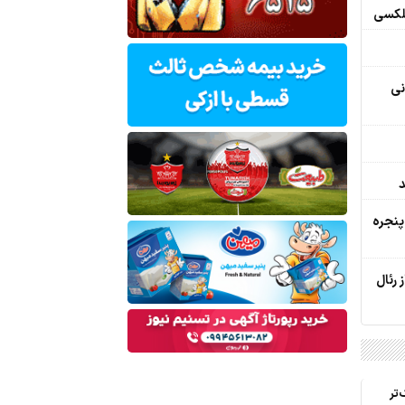
گلکسی
نی
د
پنجره
 رئال
تر