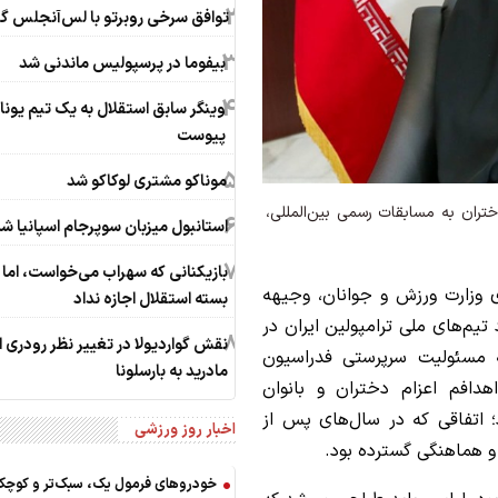
2
توافق سرخی روبرتو با لس‌آنجلس 
3
بیفوما در پرسپولیس ماندنی شد
4
وینگر سابق استقلال به یک تیم یونا
پیوست
5
موناکو مشتری لوکاکو شد
ران به مسابقات رسمی بین‌المللی،
6
استانبول میزبان سوپرجام اسپانیا ش
7
بازیکنانی که سهراب می‌خواست، اما 
ی وزارت ورزش و جوانان، وجیهه
بسته استقلال اجازه نداد
یم‌های ملی ترامپولین ایران در
8
نقش گواردیولا در تغییر نظر رودری از
ه مسئولیت سرپرستی فدراسیون
مادرید به بارسلونا
هدافم اعزام دختران و بانوان
؛ اتفاقی که در سال‌های پس از
اخبار روز ورزشی
 و هماهنگی گسترده بود.
خودروهای فرمول یک، سبک‌تر و کوچک‌