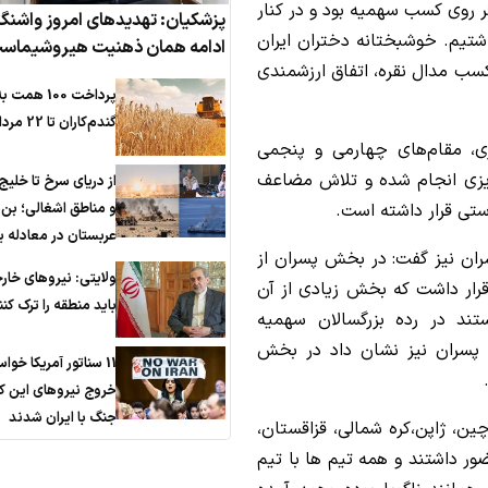
 روی کسب سهمیه بود و در کنار
پزشکیان: تهدیدهای امروز واشنگ
تیم. خوشبختانه دختران ایران
ادامه همان ذهنیت هیروشیماس
کسب مدال نقره، اتفاق ارزشمندی
پرداخت 100 همت ب
گندم‌کاران تا 22 مرداد
ری، مقام‌های چهارمی و پنجمی
ریزی انجام شده و تلاش مضاعف
از دریای سرخ تا خلی
و مناطق اشغالی؛ بن
ستی قرار داشته است.
عربستان در معادله 
ران نیز گفت: در بخش پسران از
ولایتی: نیروهای خار
قرار داشت که بخش زیادی از آن
باید منطقه را ترک کنن
ستند در رده بزرگسالان سهمیه
ز پسران نیز نشان داد در بخش
11 سناتور آمریکا خواس
خروج نیروهای این کش
جنگ با ایران شدند
ین، ژاپن،کره شمالی، قزاقستان،
ر داشتند و همه‌ تیم ها با تیم