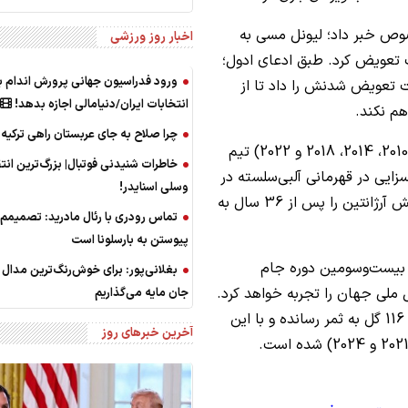
وص خبر داد؛ لیونل مسی به
اخبار روز ورزشی
تعویض کرد. طبق ادعای ادول؛
ورود فدراسیون جهانی پرورش اندام ب
 تعویض شدنش را داد تا از
انتخابات ایران/دنیامالی اجازه بدهد!
م نکند.
چرا صلاح به جای عربستان راهی ترکیه
لیونل مسی تاکنون در پنج دوره جام جهانی (2006، 2010، 2014، 2018 و 2022) تیم
خاطرات شنیدنی فوتبال| بزرگ‌ترین انت
زایی در قهرمانی آلبی‌سلسته در
وسلی اسنایدر!
جام جهانی 2022 قطر داشت و به کمک هم‌تیمی‌هایش آرژانتین را پس از 36 سال به
تماس رودری با رئال مادرید: تصمیمم
پیوستن به بارسلونا است
ر بیست‌وسومین دوره جام
بغلانی‌پور: برای خوش‌رنگ‌ترین مدال نا
لی جهان را تجربه خواهد کرد.
جان مایه می‌گذاریم
او تاکنون در 198 بازی برای آرژانتین به میدان رفته و 116 گل به ثمر رسانده و با این
آخرین خبرهای روز