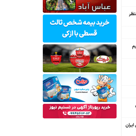
تظر
م
ایران