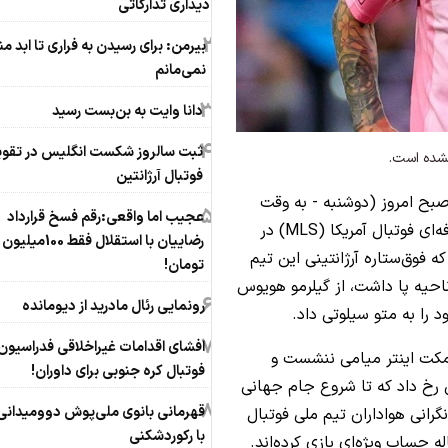
دیداری تدارکاتی
2
بیرمن: برای رسیدن به فراری تا ابد من
نمی‌مانم
3
دانا وایت به بن‌بست رسید
4
ثبت سالروز شکست انگلیس در تقوی
نشده است.
فوتبال آرژانتین
صبح امروز (دوشنبه - به وقت
5
عجیب اما واقعی:رقم فسخ قرارداد
تهران) در دیداری خانگی از سری رقابت‌های لیگ حرفه‌ای فوتبال آمریکا (MLS) در
رضاییان با استقلال فقط 100میلیون
رو برداشت که فوق‌ستاره آرژانتینی این تیم
تومان!
احیه پا داشت، از گیلرمو هویوس
6
رونمایی رئال مادرید از دیومانده
7
افشای اقدامات غیراخلاقی فدراسیون
کت اینتر میامی ننشست و
فوتبال کره جنوبی برای داوران!
رخ داد که تا شروع جام جهانی
8
قهرمانی بانوی ملی‌پوش دوومیدانی 
بب نگرانی هواداران تیم ملی فوتبال
با رکوردشکنی