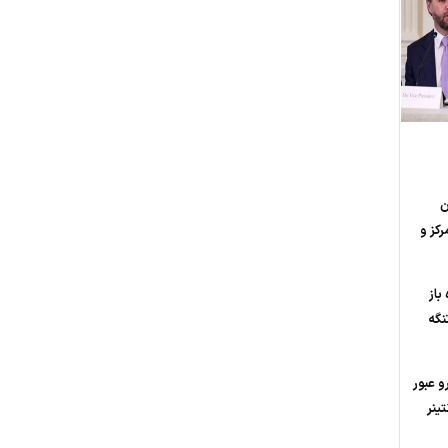
ن
رکز و
باز
نگه
 عبور
ز؛ 200 کانتینر