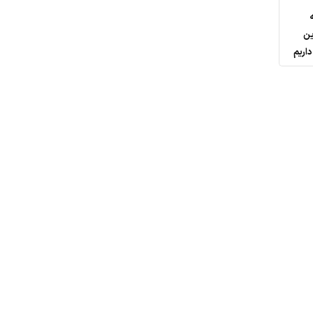
ین
داریم