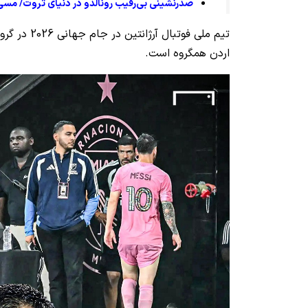
صدرنشینی بی‌رقیب رونالدو در دنیای ثروت/ مسی
اردن همگروه است.