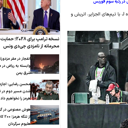
 در رتبه سوم فوربس
تیم ملی فوتبال آرژانتین در جام جهانی 2026 در گروه J با تیم‌های الجزایر، اتریش و
نسخه ترامپ برای 2028؛ حمایت
محرمانه از نامزدی جی‌دی ونس
انفجار در مقر مزدورا
وابسته به ریاض در م
شرق یمن
محسن رضایی: اجازه 
شدن مسیر دوم در ت
هرمز را نخواهیم داد
هوش مصنوعی در گرو
از تنگه هرم
هلیوم سرگردان