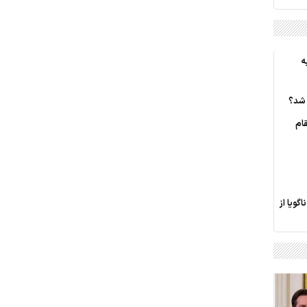
ه
 شد؟
قام
گویا از