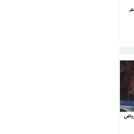
ظر
 ریاض