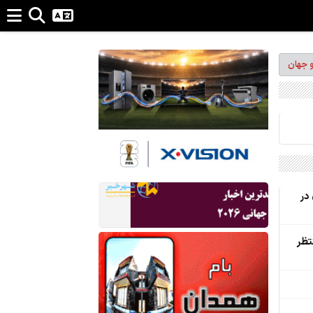
و جهان
در
تظر