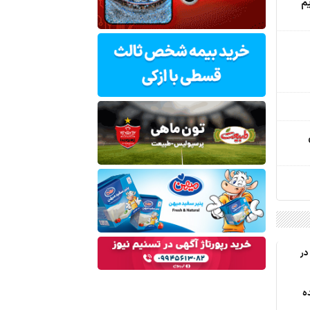
م
در
ه