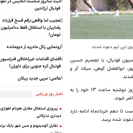
4
ثبت سالروز شکست انگلیس در تقوی
فوتبال آرژانتین
5
عجیب اما واقعی:رقم فسخ قرارداد
رضاییان با استقلال فقط 100میلیون
تومان!
6
ردوی این تیم دعوت شدند.
رونمایی رئال مادرید از دیومانده
7
افشای اقدامات غیراخلاقی فدراسیون
سیون فوتبال، با تصمیم حسین
فوتبال کره جنوبی برای داوران!
ور، ابوالفضل کوهی، میلاد کر و
شدند.
8
عالمی؛ مربی جدید پیکان
چهار بازیکن جدید اردوی نخست این تیم باید امروز دوشنبه ساعت 13 خود را به
اخبار روز ورزشی
اضر شوند.
پیروزی استقلال مقابل هم‌نام اهوازی 
ه آغاز شده است تا دهم خردادماه ادامه دارد
دیداری تدارکاتی
ن دعوت شده برسد.
تقابل آلومینیوم و مس شهر بابک برند