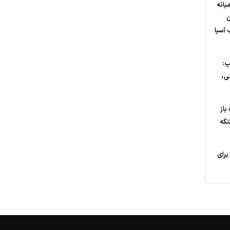
یانه
ن
 آسیا
پ:
ی،
باز
نگه
 برای