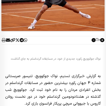
نواک جوکوویچ رکورد جدیدی از خود در مسابقات گرنداسلم به جای گذاشت.
به گزارش
خبرگزاری تسنیم
، نواک جوکوویچ، تنیسور صربستانی
شماره 4 جهان رکورد بیشترین حضور در مسابقات گرنداسلم در
بخش انفرادی مردان را به نام خود ثبت کرد. جوکوویچ شب
گذشته در هشتادودومین گرنداسلم خود در دور نخست رولان
گاروس با جیووانی مپچی پریکار فرانسوی بازی کرد.