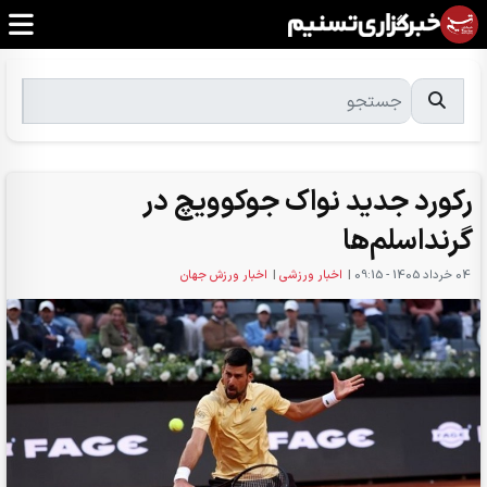
رکورد جدید نواک جوکوویچ در
گرنداسلم‌ها
04 خرداد 1405 - 09:15
|
اخبار ورزشی
|
اخبار ورزش جهان