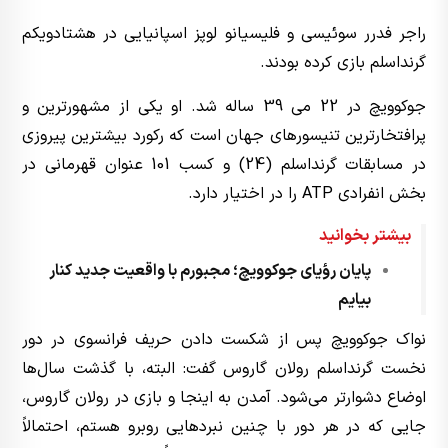
راجر فدرر سوئیسی و فلیسیانو لوپز اسپانیایی در هشتادویکم
گرنداسلم بازی کرده بودند.
جوکوویچ در 22 می 39 ساله شد. او یکی از مشهورترین و
پرافتخارترین تنیسورهای جهان است که رکورد بیشترین پیروزی
در مسابقات گرنداسلم (24) و کسب 101 عنوان قهرمانی در
بخش انفرادی ATP را در اختیار دارد.
بیشتر بخوانید
پایان رؤیای جوکوویچ؛ مجبورم با واقعیت جدید کنار
بیایم
نواک جوکوویچ پس از شکست دادن حریف فرانسوی در دور
نخست گرنداسلم رولان گاروس گفت: البته، با گذشت سال‌ها
اوضاع دشوارتر می‌شود. آمدن به اینجا و بازی در رولان گاروس،
جایی که در هر دور با چنین نبردهایی روبرو هستم، احتمالاً