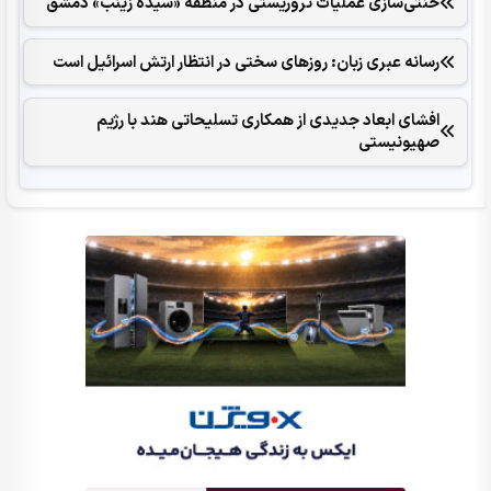
خنثی‌سازی عملیات تروریستی در منطقه «سیده زینب» دمشق
رسانه عبری زبان: روزهای سختی در انتظار ارتش اسرائیل است
افشای ابعاد جدیدی از همکاری تسلیحاتی هند با رژیم
صهیونیستی