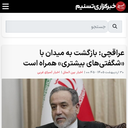
عراقچی: بازگشت به میدان با
«شگفتی‌های بیشتری» همراه است
30 ارديبهشت 1405 - 00:45
|
اخبار بین الملل
|
اخبار آسیای غربی