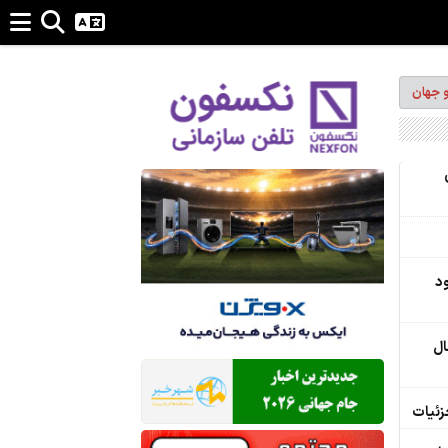
و جهان
ود
ال
جزئیات