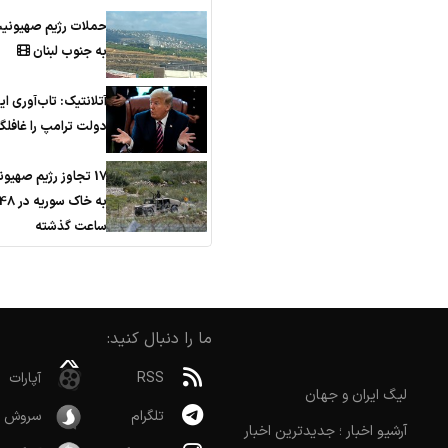
حملات رژیم صهیونی
به جنوب لبنان
آتلانتیک: تاب‌آوری ای
دولت ترامپ را غافلگی
17 تجاوز رژیم صهیو
به خاک سوریه در 
ساعت گذشته
ما را دنبال کنید:
RSS
آپارات
لیگ ایران و جهان
تلگرام
سروش
آرشیو اخبار ؛ جدیدترین اخبار