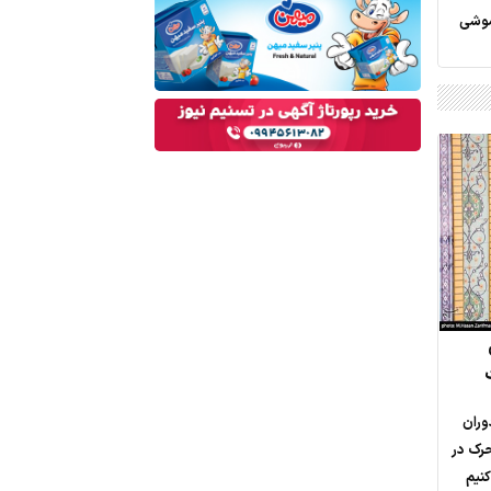
 خاموشی
وران
حرک در
نیم