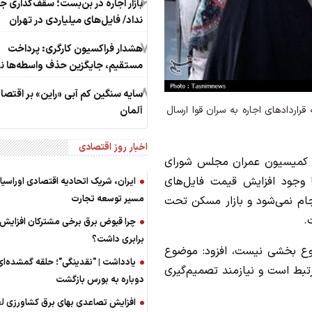
6
بازار اجاره در بن‌بست؛ سقف‌گذاری ج
نداد/ فایل‌های میلیاردی در تهران
7
هشدار فراکسیون کارگری: پرداخت
مستقیم، جایگزین حذف واسطه‌ها 
8
سایه سنگین کم آبی «راین» بر اقتصا
راردادهای اجاره به سران قوا ارسال
آلمان
اخبار روز اقتصادی
 کمیسیون عمران مجلس شورای
 وجود افزایش قیمت فایل‌های
ایران، شریک اتحادیه اقتصادی اوراسیا 
مسیر توسعه تجارت
جام نمی‌شود و بازار مسکن تحت
.
چرا قبوض برق برخی مشترکان افزایش
برابری داشت؟
ضوع بخشی نیست، افزود: موضوع
یادداشت | "نقدینگی"؛ حلقه گمشده‌ای
بط است و نیازمند تصمیم‌گیری
دوباره به بورس بازگشت
افزایش تصاعدی بهای برق کشاورزی ل