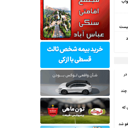
واب
نیست
د
در
 چند
 که
غو شد