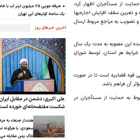
 حمایت از مستأجران اظهار کرد:
صرفه جویی 75 میلیون لیتر آب با
 و تعیین سقف افزایش اجاره‌بها
یک ساعته کولرهای آبی تهران
 بررسی و تصویب به مراجع مربوط ارسال
آخرین خبرهای روز
 شده این مصوبه به مدت یک سال
ا شرایط هر استان، توسط شورای
ی قوه قضاییه است تا در صورت
ثر آن فراهم باشد.
ربوط به حمایت از مستأجران در
علی اکبری: دشمن در مقابل ایران
شکست مفتضحانه‌ای خورده است
هشدار صنعاء به مزد
سعودی: با هرگونه ت
خاک یمن مقابله می‌ک