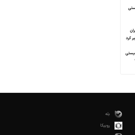
ستی
ران
ر کرد
نیستی
48
بله
روبیکا