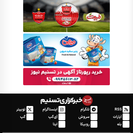
RSS
تلگرام
اینستاگرام
توییتر
آپارات
سروش
آی‌گپ
گپ
بله
روبیکا
ایتا