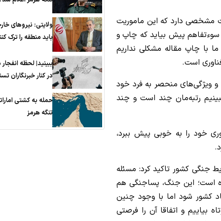
یت مشخصی دارد که این ماموریت
ولایتی: نیروهای خار
 سوءتفاهم پیش بیاید که چاپ و
باید منطقه را ترک کنن
ما با چاپ مقاله مشکلی نداریم
فناوری است.
ببینید| لحظه انفجار
در کنار خبرنگاران تسن
 و ویژگی‌های منحصر به فرد خود
ببینیم رتبه‌مان چند است و چند
حمله به کشتی امارات
تنگه هرمز
وری خود را به خوبی پیش ببرد،
د.
ایط جنگی کشور تاکید کرد: مسئله
ه است؛ این جنگ، پساجنگی هم
د کشور شود اما با وجود چنین
ه بیاییم و اتفاقا آن را فرصتی