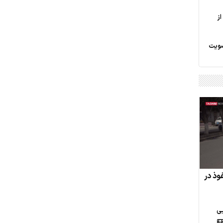
ز
ضویت
فوذ در
یی