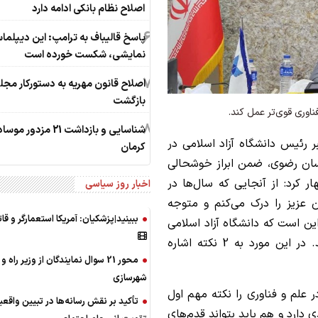
اصلاح نظام بانکی ادامه دارد
6
پاسخ قالیباف به ترامپ: این دیپلما
نمایشی، شکست خورده است
7
اصلاح قانون مهریه به دستورکار مج
بازگشت
ناوری قوی‌تر عمل کند.
8
شناسایی و بازداشت 21 مزدور م
ر رئیس دانشگاه آزاد اسلامی در
کرمان
راسان رضوی، ضمن ابراز خوشحالی
ر کرد: از آنجایی که سال‌ها در
اخبار روز سیاسی
ن عزیز را درک می‌کنم و متوجه
ببینید|پزشکیان: آمریکا استعمارگر و ق
ن است که دانشگاه آزاد اسلامی
باید بتواند بسیار قوی‌تر در حوزه فناوری عمل کند. در این مورد به 2 نکته اشاره
محور 21 سوال نمایندگان از وزیر راه و
شهرسازی
لم و فناوری را نکته مهم اول
تأکید بر نقش رسانه‌ها در تبیین واقعی
ی دارد و هم باید بتواند قدم‌های