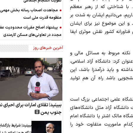
تقویت انسجام اجتماعی
د. با شناختی که از رهبر معظم
مجاهدت اصحاب رسانه بخش مهمی ا
ریم، می‌دانیم ایشان به شدت بر
منظومه قدرت ملی است
و این موضوع نیز برای ایشان
پیشنهاد اصلاح مقررات محدودیت ع
ن فناورانه کشور نقش موثری ایفا
مجدد در تعاونی‌های مسکن کارمندی
آخرین خبرهای روز
 نکته مربوط به مسائل مالی و
نوان کرد: دانشگاه آزاد اسلامی،
شته و باید درآمدزا باشد، این
نشجویی باشد راه آن هم تولید
دانشگاه علمی اجتماعی بزرگ است
ببینید| تقلای امارات برای احیای ن
 دانشگاه آزاد مثل دانشگاه‌های
جنوب یمن
گاه مالک اشتر یا دانشگاه امام
کدام ماموریت متفاوت خود را
ببینید| شرایط بازگشا
تنگه هرمز اعلام شد