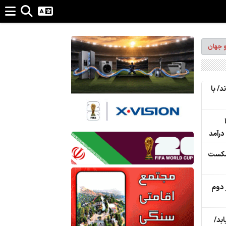
و جهان
د/ با
 شکست
 دوم
بد/