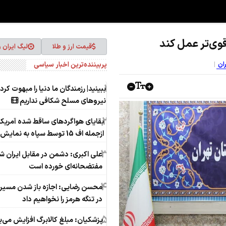
 قوی‌تر عمل کند
قیمت ارز و طلا
لیگ ایران 
پربیننده‌ترین اخبار سیاسی
ران
1
ببینید| رزمندگان ما دنیا را مبهوت کردن
نیروهای مسلح شکافی نداریم
2
بقایای هواگردهای ساقط شده آمریکا
ازجمله اف 15 توسط سپاه به نمایش درآمد
3
علی اکبری: دشمن در مقابل ایران
مفتضحانه‌ای خورده است
4
محسن رضایی: اجازه باز شدن مسیر
در تنگه هرمز را نخواهیم داد
5
پزشکیان: مبلغ کالابرگ افزایش می‌یا