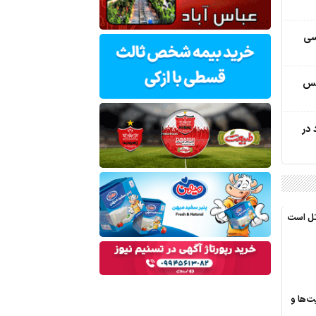
سی
لس
وساد در
اتل است
ت‌ها و