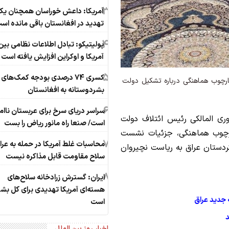
3
آمریکا: داعش خوراسان همچنان ی
تهدید در افغانستان باقی مانده اس
4
پولیتیکو: تبادل اطلاعات نظامی بین
آمریکا و اوکراین افزایش یافته است
5
کسری 74 درصدی بودجه کمک‌های
ارچوب هماهنگی درباره تشکیل دولت
بشردوستانه به افغانستان
6
سراسر دریای سرخ برای عربستان ناام
وری المالکی رئیس ائتلاف دولت
است/ صنعا راه مانور ریاض را بست
رچوب هماهنگی، جزئیات نشست
7
محاسبات غلط آمریکا در حمله به عرا
دستان عراق به ریاست نچیروان
سلاح مقاومت قابل مذاکره نیست
8
ایران: گسترش زرادخانه سلاح‌های
هسته‌ای آمریکا تهدیدی برای کل بش
جدید عراق
است
د
اخبار روز بین الملل