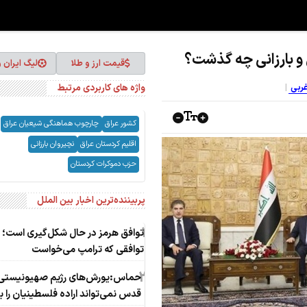
و بارزانی چه گذشت؟
قیمت ارز و طلا
لیگ ایران 
واژه های کاربردی مرتبط
غربی
کشور عراق
چارچوب هماهنگی شیعیان عراق
اقلیم کردستان عراق
نچیروان بارزانی
حزب دموکرات کردستان
پربیننده‌ترین اخبار بین الملل
1
توافق هرمز در حال شکل‌گیری است؛ ام
توافقی که ترامپ می‌خواست
2
حماس:یورش‌های رژیم صهیونیستی 
قدس نمی‌تواند اراده فلسطینیان را 