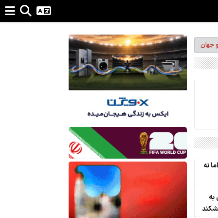
و جهان
ا نه
به
بشکند