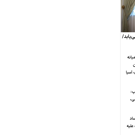
‌یابد/
یانه
ن
 آسیا
پ:
ی،
ساد
علیه