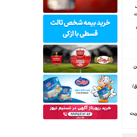
ک
ت
ن
ق/
ریت