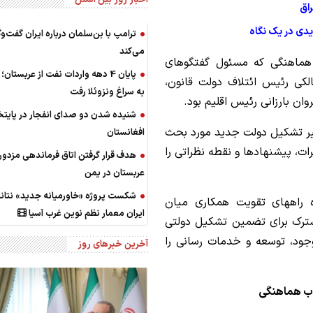
یدی در یک نگاه
ترامپ با بن‌سلمان درباره ایران گفت‌وگ
می‌کند
 هماهنگی که مسئول گفتگوهای
پایان 4 دهه واردات نفت از عربستان؛ 
لکی رئیس ائتلاف دولت قانون،
به سراغ ونزوئلا رفت
ن بارزانی رئیس اقلیم بود.
شنیده شدن دو صدای انفجار در پایت
سیر تشکیل دولت جدید مورد بحث
افغانستان
ت، پیشنهادها و نقطه نظراتی را
هدف قرار گرفتن اتاق‌ فرماندهی مزدور
عربستان در یمن
شکست پروژه «خاورمیانه جدید» نتانی
ه راههای تقویت همکاری میان
ایران معمار نظم نوین غرب آسیا
ترک برای تضمین تشکیل دولتی
وجود، توسعه و خدمات رسانی را
آخرین خبرهای روز
چوب هماهنگی