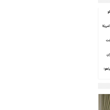
و
آمریکا
خت
ان
اهو؛