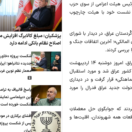
 رئیس هیئت اعزامی از سوی حزب
 و نشست خود با هیئت چارچوب
ُردستان عراق، در دیدار با شورای
پزشکیان: مبلغ کالابرگ افزایش می
المالکی»؛ آخرین اتفاقات جنگ و
اصلاح نظام بانکی ادامه دارد
 بررسی کردند.
شکست پروژه «خاورم
«نیچیروان ادریس بارزانی» رئیس اقلیم کُردستان عراق، امروز دوشنبه 14 اردیبهشت
جدید» نتانیاهو؛ ایرا
اد پایتخت کشور عراق شد و مورد استقبال
معمار نظم نوین غرب
اهنگی» قرار گرفت و در دیداری
ولت جدید عراق فدرال را مورد
پاسخ قالیباف به ترام
این دیپلماسی نمایش
شکست خورده است
کردند که جوابگوی حل معضلاتِ
افشای برکناری در مو
عات همه شهروندان، اقلیت‌ها و
پس از شکست پروژه 
ایران