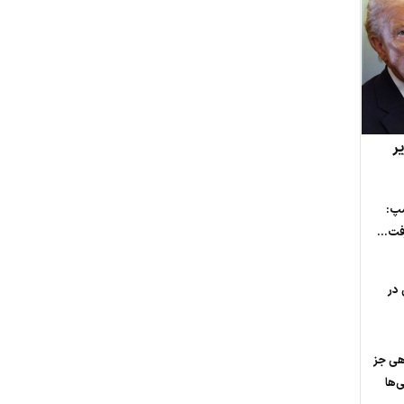
ر
مپ:
فت...
 در
اهی جز
‌ها