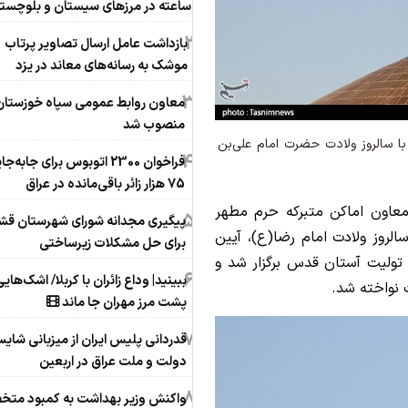
ساعته در مرزهای سیستان و بلوچست
2
بازداشت عامل ارسال تصاویر پرتاب
موشک به رسانه‌های معاند در یزد
3
معاون روابط عمومی سپاه خوزستان
منصوب شد
سالروز ولادت حضرت امام علی‌بن
4
فراخوان 2300 اتوبوس برای جابه‌ج
75 هزار زائر باقی‌مانده در عراق
معاون اماکن متبرکه حرم مطهر
5
پیگیری مجدانه شورای شهرستان قش
الروز ولادت امام رضا(ع)، آیین
برای حل مشکلات زیرساختی
ولیت آستان قدس برگزار شد و
6
ببینید| وداع زائران با کربلا/ اشک‌های
 نواخته شد.
پشت مرز مهران جا ماند
7
قدردانی پلیس ایران از میزبانی شایست
دولت و ملت عراق در اربعین
8
واکنش وزیر بهداشت به کمبود م