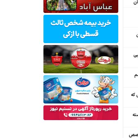
ان
ایی
م
ی که
ه‌
تخصص