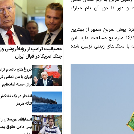
 و دور تا دور آن نام مبارک
رد: پوش ضریح مطهر از بهترین
نوع مخمل نفیس و گلدوزی‌شده تهیه می‌شود و 16/5 مترمربع مساحت دارد. این
 با سنگ‌های زینتی تزیین شده
عصبانیت ترامپ از رؤیافروشی وزی
جنگ آمریکا در قبال ایران
دروغ‌های ناتمام ترا
ایران با من تماس گر
برای حمله آماده‌ایم
انفجار در یک نفتکش
تنگه هرمز
انصارالله: عربستان ر
پس دادن حقوق یمنی