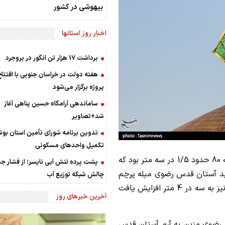
بیهوشی‌ در کشور
اخبار روز استانها
برداشت 17 هزار تن انگور در بروجرد
هفته دولت در خراسان جنوبی با افتتاح
پروژه برگزار می‌شود
ساماندهی آرامگاه حسین پناهی آغاز
شد+تصاویر
تدوین برنامه شورای تأمین استان بوش
تکمیل واحدهای مسکونی
وی افزود: ابعاد پرچم گنبد امام رضا(ع) تا اواخر دهه 80 حدود 1/5 در سه متر بود که
پشت پرده تنش آبی نایسر؛ از فشار ج
قید آستان قدس رضوی میله پرچم
چالش شبکه توزیع آب
تعویض و مرتفع‌تر شد و ابعاد (طول و عرض) پرچم نیز به سه در 4 متر افزایش یافت
آخرین خبرهای روز
بز رضوی مزین به آرم آستان قدس