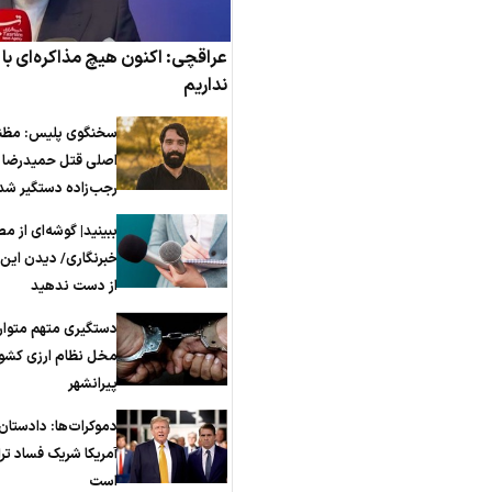
عراقچی: اکنون هیچ مذاکره‌ای با آ
نداریم
سخنگوی پلیس: مظن
اصلی قتل حمیدرضا
رجب‌زاده دستگیر شد
ببینید| گوشه‌ای از م
خبرنگاری/ دیدن این ف
از دست ندهید
دستگیری متهم متوار
مخل نظام ارزی کشور
پیرانشهر
دموکرات‌ها: دادستان
آمریکا شریک فساد تر
است