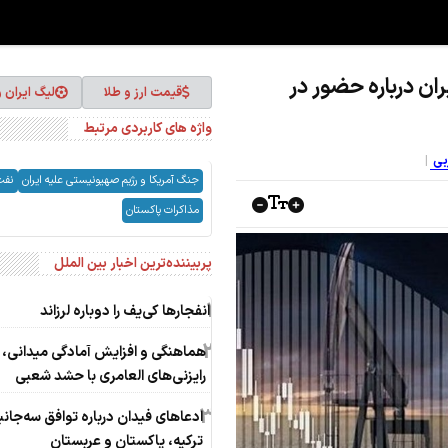
 درباره حضور در
قیمت ارز و طلا
لیگ ایران 
واژه های کاربردی مرتبط
ربی
جنگ آمریکا و رژیم صهیونیستی علیه ایران
نفت
مذاکرات پاکستان
پربیننده‌ترین اخبار بین الملل
1
انفجارها کی‌یف را دوباره لرزاند
2
هماهنگی و افزایش آمادگی میدانی، 
رایزنی‌های العامری با حشد شعبی
3
ادعاهای فیدان درباره توافق سه‌جانب
ترکیه، پاکستان و عربستان