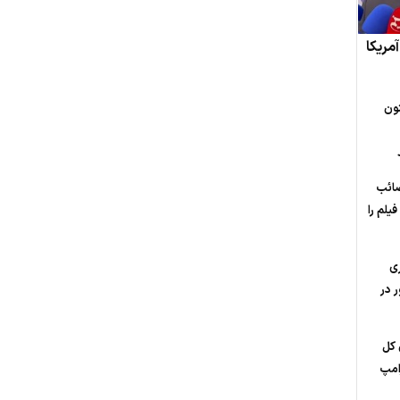
مریکا
ون
صائب
یلم را
ی
 در
 کل
امپ