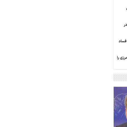
ر
فساد
رزی را