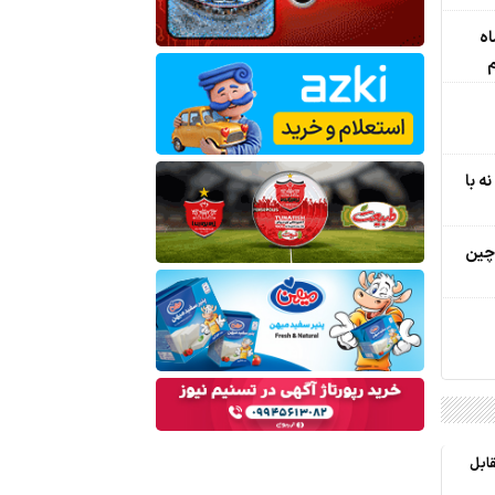
م لینکلن: پس از 8 ماه
م
ه با
 چین
ابل