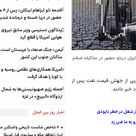
4
خدمه ناو آبراها
حضور در دریا خسته و درمانده‌ شدی
5
پنتاگون دسترسی وزیر سابق نیروی
هوایی آمریکا را قطع کرد
6
یمن: جنگ صنعاء با عربستان است، ن
ساکنان جنوب این کشور
ان درباره حضور در مذاکرات اسلام
7
آمریکا همکاری‌های نظامی روسیه و
با کوبا را هدف گرفت
غربی از جهش قیمت نفت پس از
8
 خبر دادند.
حمله رژیم صهیونیستی‌ها به شمال
اردوگاه «البریج» در غزه
اخبار روز بین الملل
6 شاخص شکست تاریخی واشنگتن مق
ایران/توافق مکه و سناریوی فرار آمریکا