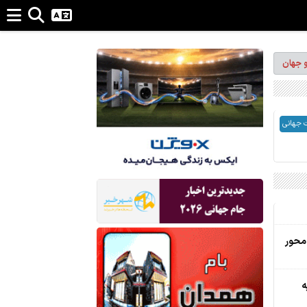
و جهان
 جهانی
محور
ه