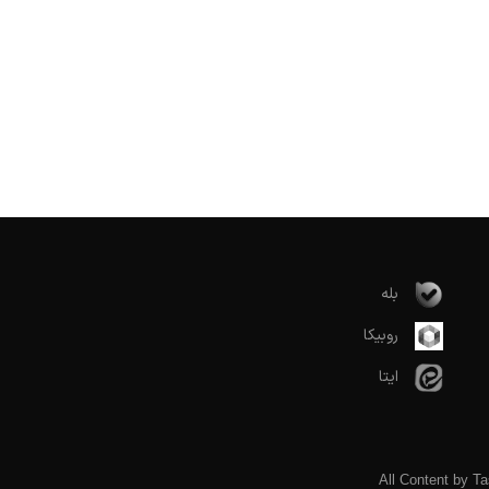
بله
روبیکا
ایتا
All Content
by
Ta