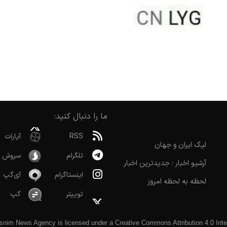
ما را دنبال کنید:
RSS
آپارات
لیگ ایران و جهان
تلگرام
سروش
آرشیو اخبار ؛ جدیدترین اخبار
اینستاگرام
آی‌گپ
لحظه به لحظه امروز
توییتر
گپ
snim News Agency
is licensed under a
Creative Commons Attribution 4.0 Inte