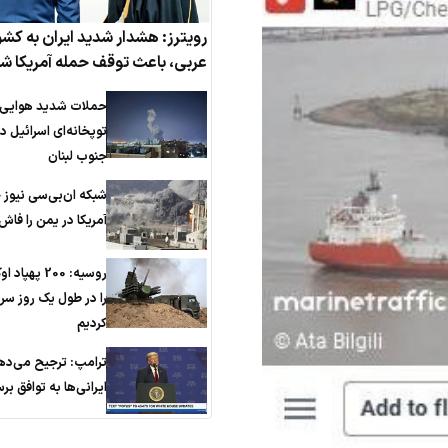
رویترز: هشدار شدید ایران به کش
عربی، باعث توقف حمله آمریکا ش
حملات شدید هوایی 
توپخانه‌ای اسرائیل در
جنوب لبنان
شبکه ان‌بی‌سی نیوز 
آمریکا در یمن را فاش
روسیه: 200 پهپا
را در طول یک روز سر
کردیم
ترامپ: ترجیح می‌دهم
ایرانی‌‌ها به توافق بر