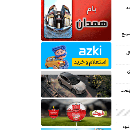
مه
شریح
ل
ای
ار واحد نهضت