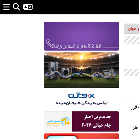
و جهان
رار
 هر