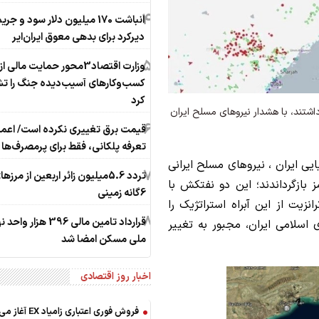
4
انباشت 170 میلیون دلار سود و جری
دیرکرد برای بدهی معوق ایران‌ایر
5
وزارت اقتصاد3محور حمایت مالی از
کسب‌وکارهای آسیب‌دیده جنگ را ت
کرد
شتند، با هشدار نیرو‌های مسلح ایران
6
قیمت برق تغییری نکرده است/ اعما
تعرفه پلکانی، فقط برای پرمصرف‌ها
یی ایران ، نیروهای مسلح ایرانی
7
تردد 5.6میلیون زائر اربعین از مرزه
ز بازگرداندند؛ این دو نفتکش با
6گانه زمینی
انزیت از این آبراه استراتژیک را
8
قرارداد تامین مالی 396 هز
 اسلامی ایران، مجبور به تغییر
ملی مسکن امضا شد
اخبار روز اقتصادی
فروش فوری اعتباری زامیاد EX آغاز می‌شود