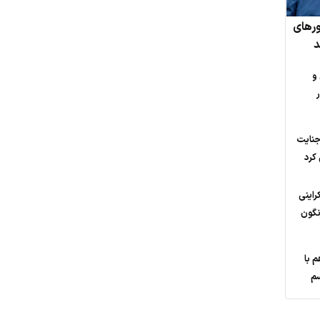
ورهای
د
و
جنایت
 کرد
د اوکراینی
نگون
 با
سم