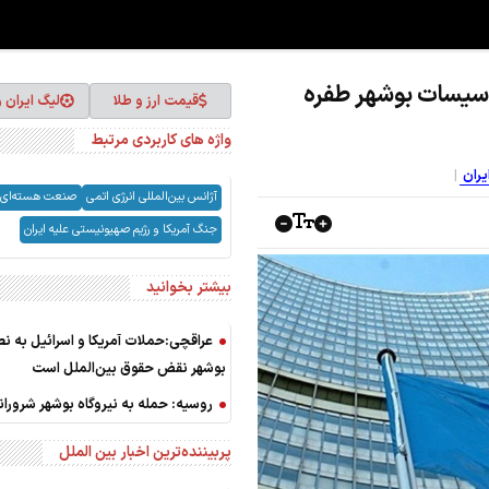
اسیسات بوشهر طفره
قیمت ارز و طلا
لیگ ایران 
واژه های کاربردی مرتبط
یران
آژانس بین‌المللی انرژی اتمی
صنعت هسته‌ای
جنگ آمریکا و رژیم صهیونیستی علیه ایران
بیشتر بخوانید
عراقچی:حملات آمریکا و اسرائیل به نط
بوشهر نقض حقوق بین‌الملل است
روسیه: حمله به نیروگاه بوشهر شروران
پربیننده‌ترین اخبار بین الملل