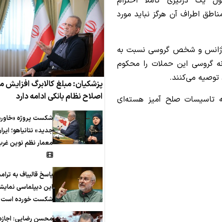
 یک درگیری کاملاً احترام
ناطق اطراف آن هرگز نباید مورد
د آژانس و شخص گروسی نسبت به
نه گروسی این حملات را محکوم
 توصیه می‌کنند.
پزشکیان: مبلغ کالابرگ افزایش می
اصلاح نظام بانکی ادامه دارد
به تاسیسات صلح آمیز هسته‌ای
شکست پروژه «خاورم
جدید» نتانیاهو؛ ایرا
معمار نظم نوین غرب
پاسخ قالیباف به ترام
این دیپلماسی نمایش
شکست خورده است
محسن رضایی: اجازه 