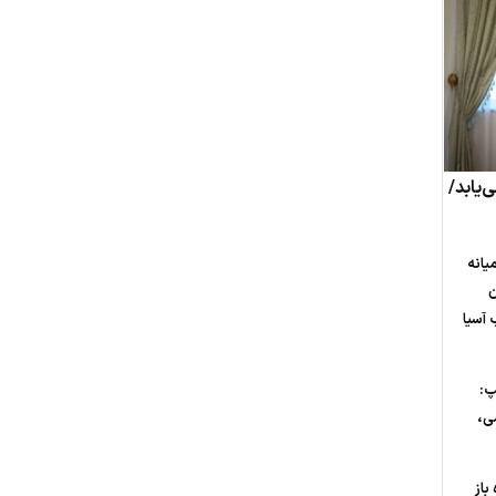
‌یابد/
یانه
ن
 آسیا
پ:
ی،
باز