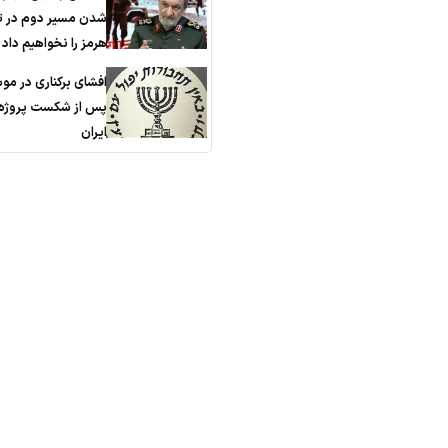
شدن مسیر دوم در ت
هرمز را نخواهیم داد
افشای برکناری در مو
پس از شکست پروژه 
ایران
ما را دنبال کنید:
RSS
آپارات
لیگ ایران و جهان
تلگرام
سروش
آرشیو اخبار ؛ جدیدترین اخبار
اینستاگرام
آی‌گپ
لحظه به لحظه امروز
توییتر
گپ