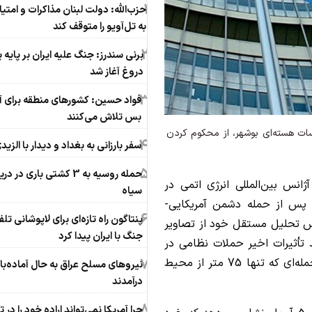
1
حزب‌الله: دولت لبنان مذاکرات و امتی
به تل‌آویو را متوقف کند
2
برنی سندرز: جنگ علیه ایران بر پایه 
دروغ آغاز شد
3
فواد حسین: کشورهای منطقه برای 
بس تلاش می‌کنند
یسات هسته‌ای بوشهر، از محکوم کردن
4
سفر بارزانی به بغداد و دیدار با الزید
5
حمله روسیه به 3 کشتی باری در د
آژانس بین‌المللی انرژی اتمی در
سیاه
پس از حمله دشمن آمریکایی-
6
پنتاگون راه تازه‌ای برای لاپوشانی تل
اس تحلیل مستقل خود از تصاویر
جنگ با ایران پیدا کرد
د تأثیرات اخیر حملات نظامی در
7
نزدیکی نیروگاه هسته‌ای بوشهر (BNPP)، از جمله حمله‌ای که تنها 75 متر از محیط
نیروهای مسلح عراق به حال آماده‌ب
درآمدند
8
چرا آمریکا نمی‌تواند اراده خود را در ت