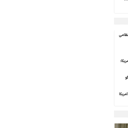
ش نظامی
یکا:
و
آمریکا