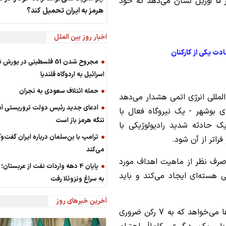
در این اطلاعیه آمده است: تحلیل آژانس از تصاویر 5 آوریل نشان می‌دهد که خود
هرمز به ایران تحمیل کند؟
اخبار روز بین الملل
دت یکی از کارکنان
مجروح شدن 51 فلسطینی در یور
اسرائیل به اردوگاه قلندیا
حمله ائتلاف سعودی به نجران
لمللی انرژی اتمی هشدار می‌دهد
ادعای جدید رئیس دولت تروریستی آمر
ی بوشهر - یک نیروگاه فعال با
تنگه هرمز باز است
ک حادثه شدید رادیولوژیکی با
ترامپ با بن‌سلمان درباره ایران گفت‌وگ
راتر از آن شود.
می‌کند
صرف نظر از ماهیت اهداف مورد
پایان 4 دهه واردات نفت از عربستان؛ 
هسته‌ای ایجاد می‌کند و باید
به سراغ ونزوئلا رفت
آخرین خبرهای روز
بر اساس گفته آژانس، گروسی مجدداً از همه طرف‌ها می‌خواهد که به 7 رکن ضروری