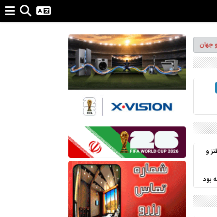
و جهان
نز و
ه بود