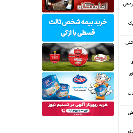
ازدهی
یک
آتش
ی
ریای
فات
اش
نگه