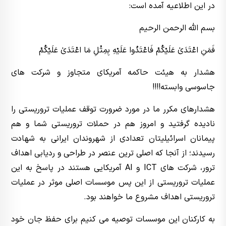
در این اطلاعیه آمده است:
بسم الله الرحمن الرحیم
فَمَنِ اعْتَدَىٰ عَلَيْكُمْ فَاعْتَدُوا عَلَيْهِ بِمِثْلِ مَا اعْتَدَىٰ عَلَيْكُمْ
هشدار به هیئت حاکمه آمریکای متجاوز و شرکت های
جاسوسی وابسته!!!!
هشدارهای مکرر ما در مورد ضرورت توقف عملیات تروریستی را
نادیده گرفتید و امروز هم در حملات تروریستی شما و هم
پیمانان اسرائیلیتان تعدادی از شهروندان ایرانی به شهادت
رسیدند؛ از آنجا که اصلی ترین عنصر در طراحی و ردیابی اهداف
ترور، شرکت های ICT و AI آمریکایی هستند در پاسخ به این
عملیات تروریستی از این پس موسسات اصلی موثر در عملیات
تروریستی اهداف مشروع ما خواهند بود.
به کارکنان این موسسات‌ توصیه می کنیم برای حفظ جان خود