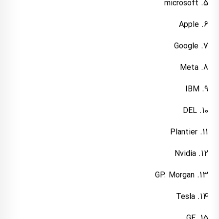
5. microsoft
6. Apple
7. Google
8. Meta
9. IBM
10. DEL
11. Plantier
12. Nvidia
13. GP. Morgan
14. Tesla
15. GE