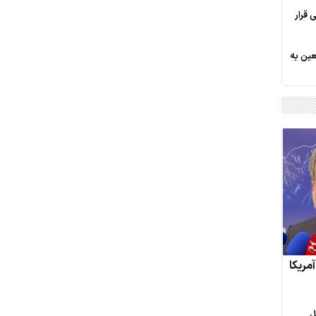
 قرار
ربعین به
مریکا
ل