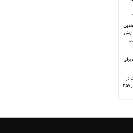
چندین
 ارتش
فت
18 متری برقی
 در
کشور/ شارژ کارت مادر 257