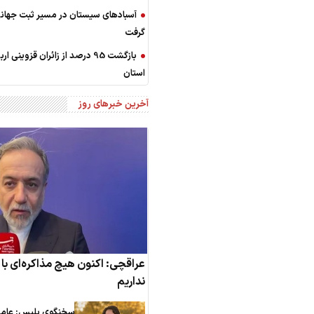
آسبادهای سیستان در مسیر ثبت جهانی
گرفت
بازگشت 95 درصد از زائران قزوینی ا
استان
آخرین خبرهای روز
عراقچی: اکنون هیچ مذاکره‌ای با آ
نداریم
سخنگوی پلیس: عام