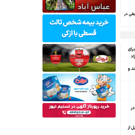
حیطی در
رای
اد
د و
در
 از