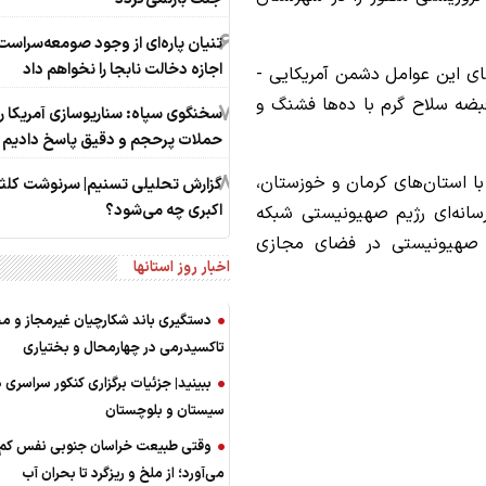
6
تنیان پاره‌ای از وجود صومعه‌سراست
اجازه دخالت نابجا را نخواهم داد
ای این عوامل دشمن آمریکایی -
ضه سلاح گرم با ده‌ها فشنگ و
7
سخنگوی سپاه: سناریوسازی آمریکا را 
حملات پرحجم‌‌ و دقیق‌ پاسخ دادیم
8
ا استان‌های کرمان و خوزستان،
گزارش تحلیلی تسنیم| سرنوشت کلث
اکبری چه می‌شود؟
سانه‌ای رژیم صهیونیستی شبکه
م صهیونیستی در فضای مجازی
اخبار روز استانها
دستگیری باند شکارچیان غیرمجاز و م
تاکسیدرمی در چهارمحال و بختیاری
ببینید| جزئیات برگزاری کنکور سراسری د
سیستان و بلوچستان
وقتی طبیعت خراسان جنوبی نفس کم
می‌آورد؛ از ملخ و ریزگرد تا بحران آب