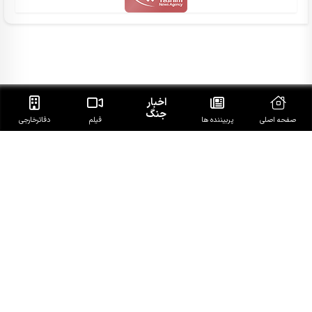
اخبار
جنگ
صفحه اصلی
پربیننده ها
فیلم
دفاتر‌خارجی
RSS
تلگرام
اینستاگرام
توییتر
آپارات
سروش
آی‌گپ
گپ
بله
روبیکا
ایتا