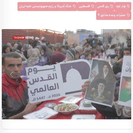
نوار غزه
روز قدس
فلسطین
جنگ آمریکا و رژیم صهیونیستی علیه ایران
عملیات وعده صادق 4