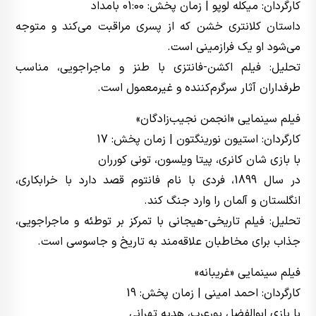
کارگردان: میکله لوپو | زمان پخش: 01:00 بامداد
داستان کلانتری خشن که از پسری مراقبت می‌کند و متوجه
می‌شود او یک فرازمینی است.
تحلیل: فیلم اکشن-فانتزی با طنز و ماجراجویی، مناسب
طرفداران آثار سرگرم‌کننده و غیرمعمول است.
فیلم سینمایی «انجمن نجیب‌زادگان»
کارگردان: استیون نورینگتون | زمان پخش: 17
با بازی شان کانری، پیتا ویلسون، تونی کورران
در سال 1899، فردی با نام فانتوم قصد دارد با خرابکاری،
انگلستان و آلمان را وارد جنگ کند.
تحلیل: فیلم تاریخی-هیجانی با تمرکز بر توطئه و ماجراجویی،
جذاب برای مخاطبان علاقه‌مند به تاریخ و جاسوسی است.
فیلم سینمایی «غریبانه»
کارگردان: احمد امینی | زمان پخش: 19
با بازی ابوالفضل پورعرب، هدیه تهرانی