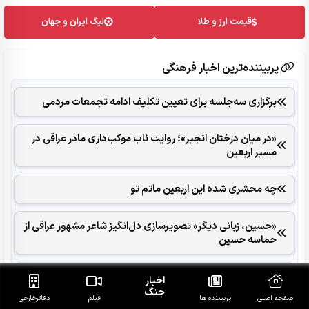
قیمت ارز و طلا
لیگ ایران و جهان
پربیننده‌ترین اخبار فرهنگی
برگزاری سه‌جلسه برای تعیین تکلیف ادامه تجمعات مردمی
«در میان درختان انجیر»؛ روایت ناب موکب‌داری مادر عراقی در
مسیر اربعین
چه محشری شده این اربعین ماتم تو
«حسین، زبانی دیگر» تصویرسازی دل‌انگیز شاعر مشهور عراقی از
حماسه حسین
آخرین خبر از ساخت سریال «پایتخت 8»/ "سلمان فارسی"
اخبار
امسال می‌رسد
جنگ
صفحه اصلی
پربیننده ها
فیلم
دفاتر‌خارجی