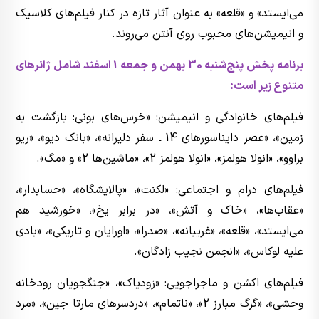
می‌ایستد» و «قلعه» به عنوان آثار تازه در کنار فیلم‌های کلاسیک
و انیمیشن‌های محبوب روی آنتن می‌روند.
برنامه پخش پنج‌شنبه 30 بهمن و جمعه 1 اسفند شامل ژانرهای
متنوع زیر است:
فیلم‌های خانوادگی و انیمیشن: «خرس‌های بونی: بازگشت به
زمین»، «عصر دایناسورهای 14 ـ سفر دلیرانه»، «بانک دیو»، «ریو
براوو»، «انولا هولمز»، «انولا هولمز 2»، «ماشین‌ها 2» و «مگ».
فیلم‌های درام و اجتماعی: «لکنت»، «پالایشگاه»، «حسابدار»،
«عقاب‌ها»، «خاک و آتش»، «در برابر یخ»، «خورشید هم
می‌ایستد»، «قلعه»، «غریبانه»، «صدرا»، «اورایان و تاریکی»، «بادی
علیه لوکاس»، «انجمن نجیب زادگان».
فیلم‌های اکشن و ماجراجویی: «زودیاک»، «جنگجویان رودخانه
وحشی»، «گرگ مبارز 2»، «ناتمام»، «دردسرهای مارتا جین»، «مرد