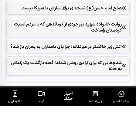
صلح امام حسن(ع) نسخه‌ای برای سازش با آمریکا نیست
روایت خانواده شهید بروجردی از فرماندهی که با مردم امنیت
کردستان راساخت
آتش زیر خاکستر در میانکاله؛ چرا پای دامداران به بحران باز شد؟
شمع‌هایی که ‌برای آزادی روشن شدند؛ قصه بازگشت یک زندانی
به خانه
اخبار
جنگ
صفحه اصلی
پربیننده ها
فیلم
دفاتر‌خارجی
آخرین خبرهای روز
11 سناتور آمریکا خواستار خروج نیروهای این کشور از جنگ با
ایران شدند