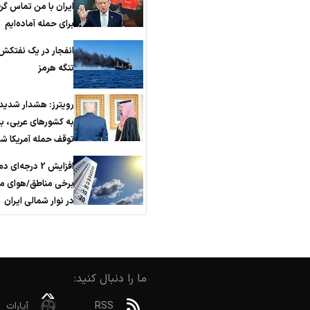
ایران با من تماس گر
برای حمله آماده‌ایم
انفجار در یک نفتکش
تنگه هرمز
رویترز: هشدار شدید 
به کشورهای عربی، ب
توقف حمله آمریکا ش
افزایش 2 درجه‌ای 
برخی مناطق/هوای م
در نوار شمالی ایران
ما را دنبال کنید:
RSS
آپارات