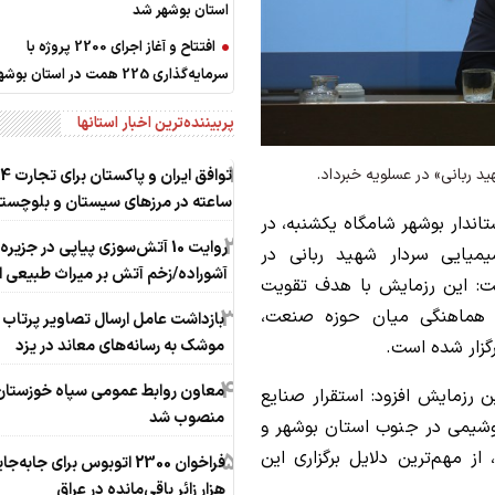
استان بوشهر شد
افتتاح و آغاز اجرای 2200 پروژه با
سرمایه‌گذاری 225 همت در استان بوشهر
پربیننده‌ترین اخبار استانها
1
ید ربانی» در عسلویه خبرداد.
توافق ایران و پاکستا
ساعته در مرزهای سیستان و بلوچست
تاندار بوشهر شامگاه یکشنبه، در
2
روایت 10 آتش‌سوزی پیاپی در جزیره
میایی سردار شهید ربانی در
آشوراده/زخم آتش بر ‌میراث طبیعی ا
ت: این رزمایش با هدف تقویت
3
و هماهنگی میان حوزه صنعت،
بازداشت عامل ارسال تصاویر پرتاب
موشک به رسانه‌های معاند در یزد
گزار شده است.
4
معاون روابط عمومی سپاه خوزستان
ن رزمایش افزود: استقرار صنایع
منصوب شد
روشیمی در جنوب استان بوشهر و
 مهم‌ترین دلایل برگزاری این
5
هزار زائر باقی‌مانده در عراق