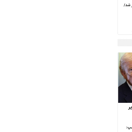
 شد/
ر
مپ: