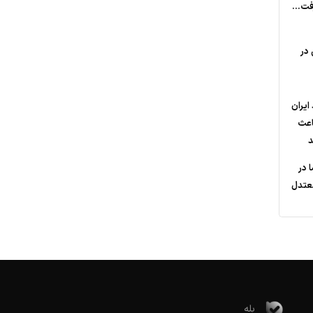
فت...
 در
ایران
اعث
د
دما در
عتدل
بله