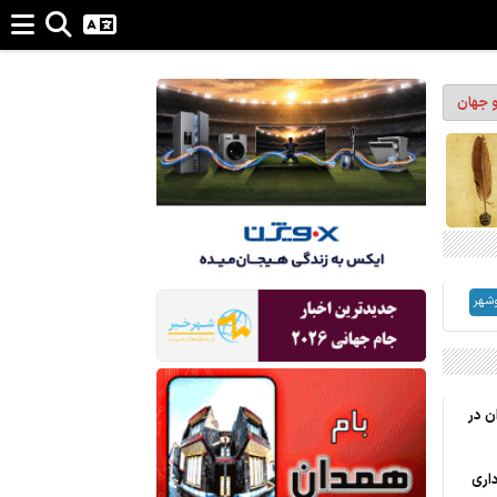
و جهان
وشهر
ن در
اری