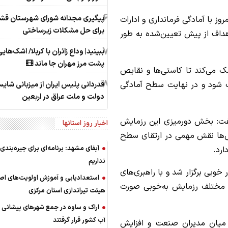
6
پیگیری مجدانه شورای شهرستان قش
 با آمادگی فرمانداری و ادارات
برای حل مشکلات زیرساختی
هداف از پیش تعیین‌شده به طور
7
ببینید| وداع زائران با کربلا/ اشک‌های
پشت مرز مهران جا ماند
ک می‌کند تا کاستی‌ها و نقایص
8
ف شود و در نهایت سطح آمادگی
قدردانی پلیس ایران از میزبانی شایست
دولت و ملت عراق در اربعین
 گفت: بخش دورمیزی این رزمایش
اخبار روز استانها
ایش‌ها نقش مهمی در ارتقای سطح
آبفای مشهد: برنامه‌ای برای جیره‌بندی
رد.
نداریم
ر خوبی برگزار شد و با راهبری‌های
استعدادیابی و آموزش اولویت‌های اص
ی مختلف رزمایش به‌خوبی صورت
هیئت تیراندازی استان مرکزی
اراک و ساوه در جمع شهرهای پیشانی 
آب کشور قرار گرفتند
ط میان مدیران صنعت و افزایش