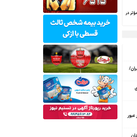
ؤثر در
ایران/
ی
عبور
ان