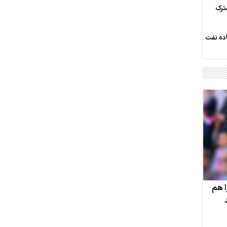
ترک
اده نفت
ا هم