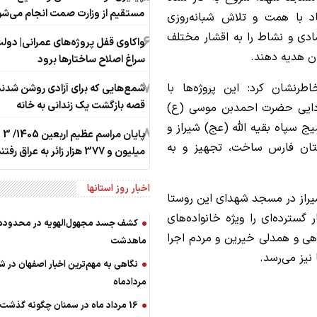
مستقیم از وزارت صمت انجام می‌شو
 با همت و تلاش شبانه‌روزی
دی و نشاط را به اقشار مختلف
6
واکاوی قفل پروژه‌های عمرانی| دولت
ان هدیه دهند.
سراغ اصلاح ساختارها برود
7
رنشان کرد: این پروژه‌ها با
شمع‌هایی که ‌برای آزادی روشن شدند
قصه بازگشت یک زندانی به خانه
زدایی حضرت احمدبن موسی (ع)
 سپاه بقیه الله (عج) شیراز و
8
پایان مراسم عظیم اربعین 1405/ ‌3
تان فارس ساخت، تجهیز و به
میلیون و 377 ‌هزار زائر به عراق رفتند
اخبار روز استانها
یراز در مسجد شهدای این روستا
سترده‌ای را ویژه خانواده‌های
کشف جسد مجهول‌الهویه در محدوده
هی و همدلی خیرین و مردم اجرا
ماهدشت
 نیز می‌رسد.
نگاهی به مهم‌ترین اخبار اصفهان در‌ ش
مردادماه
16 مرداد ماه در سمنان چگونه گذشت؟