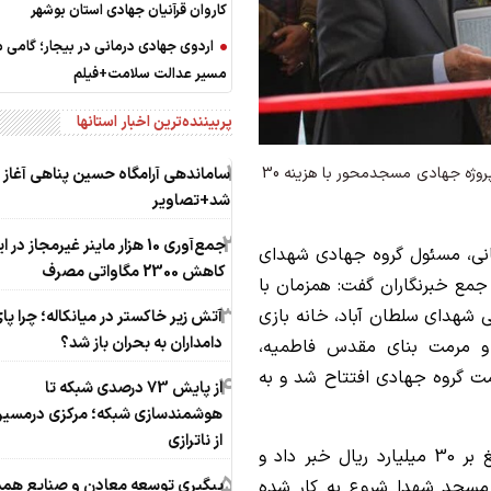
کاروان قرآنیان جهادی استان بوشهر
اردوی جهادی درمانی در بیجار؛ گامی م
مسیر عدالت سلامت+فیلم
پربیننده‌ترین اخبار استانها
1
مسئول گروه جهادی شهدای سلطان‌آباد شیراز از افتتاح سه پروژه جهادی مسجد‌محور با هزینه 30
ساماندهی آرامگاه حسین پناهی آغاز
شد+تصاویر
2
جمع‌آوری 10 هزار ماینر غیرمجاز در 
انی، مسئول گروه جهادی شهدای
کاهش 2300 مگاواتی مصرف
 جمع خبرنگاران گفت: همزمان با
3
ی شهدای سلطان آباد، خانه بازی
آتش زیر خاکستر در میانکاله؛ چرا پا
دامداران به بحران باز شد؟
 و مرمت بنای مقدس فاطمیه،
ت گروه جهادی افتتاح شد و به
4
از پایش 73 درصدی شبکه تا
هوشمندسازی شبکه؛ مرکزی درمسیر 
از ناترازی
وی از افتتاح این سه پروژه جهادی با هزینه‌ای بالغ بر 30 میلیارد ریال خبر داد و
5
پیگیری توسعه معادن و صنایع همد
ا محوریت مسجد شهدا شروع به کار شده