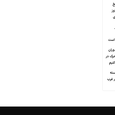
خ
وز
ی
 است
وران
حرک در
نیم
ته
 غرب