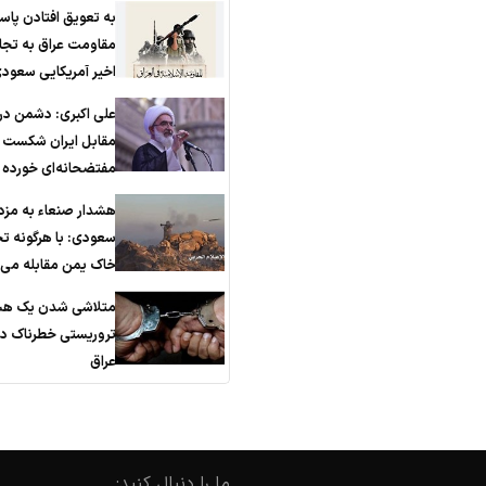
به تعویق افتادن پاس
مقاومت عراق به تجا
اخیر آمریکایی سعود
علی اکبری: دشمن در
مقابل ایران شکست
مفتضحانه‌ای خورده
هشدار صنعاء به مزد
سعودی: با هرگونه ت
خاک یمن مقابله می‌ک
متلاشی شدن یک هس
تروریستی خطرناک در
عراق
ما را دنبال کنید: