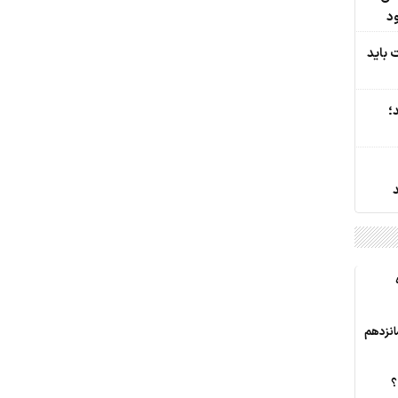
د
 باید
؛
انزدهم