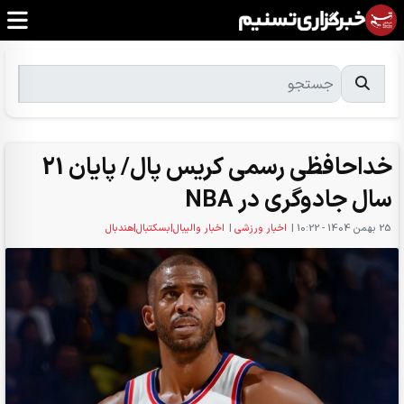
خداحافظی رسمی کریس پال/ پایان 21
سال جادوگری در NBA
25 بهمن 1404 - 10:22
|
اخبار ورزشی
|
اخبار والیبال|بسکتبال|هندبال