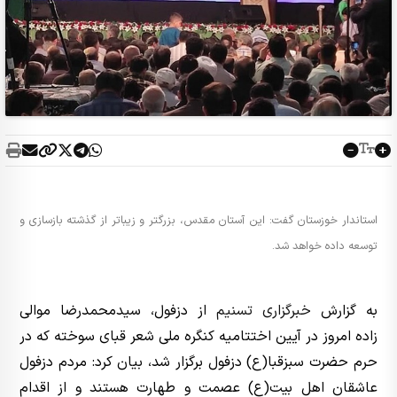
استاندار خوزستان گفت: این آستان مقدس، بزرگتر و زیباتر از گذشته بازسازی و
توسعه داده خواهد شد.
به گزارش
خبرگزاری تسنیم
از دزفول، سیدمحمدرضا موالی
زاده امروز در آیین اختتامیه کنگره ملی شعر قبای سوخته که در
حرم حضرت سبزقبا(ع) دزفول برگزار شد، بیان کرد: مردم دزفول
عاشقان اهل بیت(ع) عصمت و طهارت هستند و از اقدام