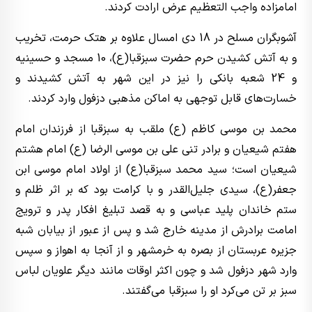
امامزاده واجب التعظیم عرض ارادت کردند.
آشوبگران مسلح در 18 دی امسال علاوه بر هتک حرمت، تخریب
و به آتش کشیدن حرم حضرت سبزقبا(ع)، 10 مسجد و حسینیه
و 24 شعبه بانکی را نیز در این شهر به آتش کشیدند و
خسارت‌های قابل توجهی به اماکن مذهبی دزفول وارد کردند.
محمد بن موسی کاظم (ع) ملقب به سبزقبا از فرزندان امام
هفتم شیعیان و برادر تنی علی بن موسی الرضا (ع) امام هشتم
شیعیان است؛ سید محمد سبزقبا(ع) از اولاد امام موسی‌ ابن
‌جعفر(ع)، سیدی جلیل‌القدر و با کرامت بود که بر اثر ظلم و
ستم خاندان پلید عباسی و به قصد تبلیغ افکار پدر و ترویج
امامت برادرش از مدینه خارج شد و پس از عبور از بیابان‌ شبه
جزیره عربستان از بصره به خرمشهر و از آنجا به اهواز و سپس
وارد شهر دزفول شد و چون اکثر اوقات مانند دیگر علویان لباس
سبز بر تن می‌کرد او را سبزقبا می‌گفتند.