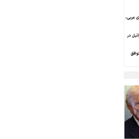
ی عربی،
ئیل در
توافق