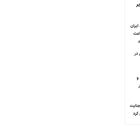
ر
ایران
اعث
د
 در
و
جنایت
 کرد