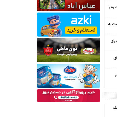
ره را
ست به
رای
ریای
ر
نگ