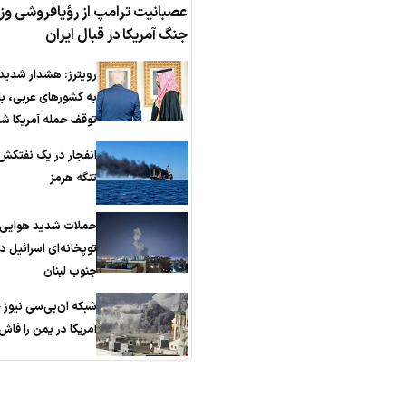
عصبانیت ترامپ از رؤیافروشی وزی
جنگ آمریکا در قبال ایران
رویترز: هشدار شدید 
به کشورهای عربی، ب
توقف حمله آمریکا ش
انفجار در یک نفتکش
تنگه هرمز
حملات شدید هوایی 
توپخانه‌ای اسرائیل در
جنوب لبنان
شبکه ان‌بی‌سی نیوز 
آمریکا در یمن را فاش