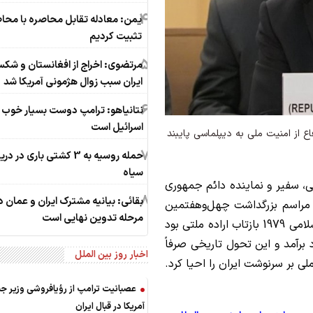
4
یمن: معادله تقابل محاصره با محاص
تثبیت کردیم
5
مرتضوی: اخراج از افغانستان و شک
ایران سبب زوال هژمونی آمریکا شد
6
نتانیاهو: ترامپ دوست بسیار خوب ب
اسرائیل است
اع از امنیت ملی به دیپلماسی پایبند
7
حمله روسیه به 3 کشتی باری در د
سیاه
ی، سفیر و نماینده دائم جمهوری
8
بقائی: بیانیه مشترک ایران و عمان د
ر مراسم بزرگداشت چهل‌وهفتمین
مرحله تدوین نهایی است
سالگرد پیروزی انقلاب اسلامی تأکید کرد که انقلاب اسلامی 1979 بازتاب اراده ملتی بود
آمد و این تحول تاریخی صرفاً
اخبار روز بین الملل
ی بر سرنوشت ایران را احیا کرد.
عصبانیت ترامپ از رؤیافروشی وزیر ج
آمریکا در قبال ایران