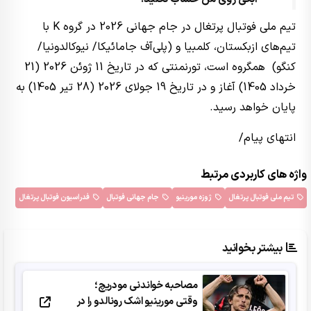
تیم ملی فوتبال پرتغال در جام جهانی 2026 در گروه K با
تیم‌های ازبکستان، کلمبیا و (پلی‌آف جامائیکا/ نیوکالدونیا/
کنگو) همگروه است، تورنمنتی که در تاریخ 11 ژوئن 2026 (21
خرداد 1405) آغاز و در تاریخ 19 جولای 2026 (28 تیر 1405) به
پایان خواهد رسید.
انتهای پیام/
واژه های کاربردی مرتبط
تیم ملی فوتبال پرتغال
ژوزه مورینیو
جام جهانی فوتبال
فدراسیون فوتبال پرتغال
بیشتر بخوانید
مصاحبه خواندنی مودریچ؛
وقتی مورینیو اشک رونالدو را در