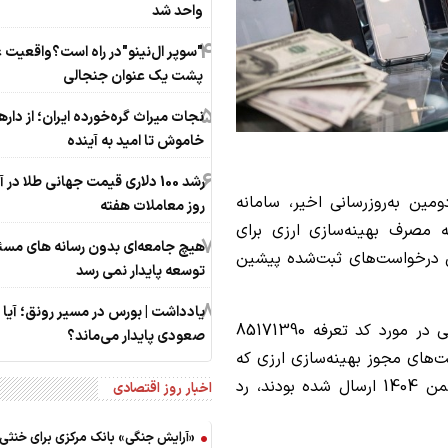
واحد شد
4
"سوپر ال‌نینو"در راه است؟واقعیت 
پشت یک عنوان جنجالی
5
نجات میراث گره‌خورده ایران؛ از داره
خاموش تا امید به آینده
6
رشد 100 دلاری قیمت جهانی طلا در
ومین به‌روزرسانی اخیر، سامانه
روز معاملات هفته
مصرف بهینه‌سازی ارزی برای
7
هیچ جامعه‌ای بدون رسانه ‌های مسئ
ی درخواست‌های ثبت‌شده پیشین
توسعه پایدار نمی رسد
8
یادداشت | بورس در مسیر رونق؛ آیا 
بر اساس این اطلاعیه جدید که پیرو اطلاعیه قبلی در مورد کد تعرفه 85171390
صعودی پایدار می‌ماند؟
های مجوز بهینه‌سازی ارزی که
از تاریخ اطلاعیه قبلی تا صبح روز سه‌شنبه 13 بهمن 1404 ارسال شده بودند، رد
اخبار روز اقتصادی
«آرایش جنگی» بانک مرکزی برای خنثی‌