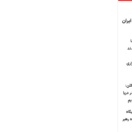
ایران
ند
اری
کلن:
در دریا
یم
گاه
ه رهبر