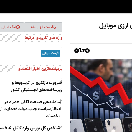
 ارزی موبایل
قیمت ارز و طلا
لیگ ایران 
واژه های کاربردی مرتبط
قیمت موبایل
پربیننده‌ترین اخبار اقتصادی
1
ضرورت بازنگری در کریدورها و
زیرساخت‌های لجستیکی کشور
2
ساماندهی صنعت تلفن همراه در
انتظارسیاست جدیددولت؛حمایت ازت
وخدمات
3
شاخص کل بورس