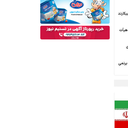
بیکارند
هیأت‌
ی
 برنمی