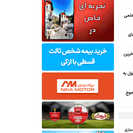
علمی
ای
 آخرین
ول به
موج
سازی