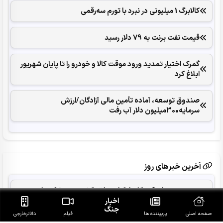
کالابرگ 1 میلیونی در نبرد با تورم سه‌رقمی
قیمت نفت برنت به 79 دلار رسید
گمرک اختیار تمدید ورود موقت کالا و خودرو را تا پایان شهریور
ابلاغ کرد
صندوق توسعه، آماده تأمین مالی آزادگان/ارزش
سرمایه300میلیون دلار آب رفت
آخرین خبرهای روز
دردسر همزمان آمریکا و اوکراین با ته کشیدن موشک های
پاتریوت
اخبار
جنگ
صفحه اصلی
پربیننده ها
فیلم
دفاتر‌خارجی